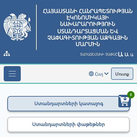
ՀԱՅԱՍՏԱՆԻ ՀԱՆՐԱՊԵՏՈՒԹՅԱՆ
ԷԿՈՆՈՄԻԿԱՅԻ
ՆԱԽԱՐԱՐՈՒԹՅՈՒՆ
ՍՏԱՆԴԱՐՏԱՑՄԱՆ ԵՎ
ՉԱՓԱԳԻՏՈՒԹՅԱՆ ԱԶԳԱՅԻՆ
ՄԱՐՄԻՆ
Ա
Ա
ՏԱՌԱՏԵՍԱԿԻ ՉԱՓՍԸ
Ա
Հայ
Մուտք
0
Ստանդարտների կատալոգ
Ստանդարտների փաթեթներ