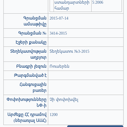
ստանդարտների
5:2006
համար
Գրանցման
2015-07-14
ամսաթիվը
Գրանցման №
3414-2015
Էջերի քանակը
Տեղեկատվության
Տեղեկատու №3-2015
աղբյուր
Բնագրի լեզուն
Ռուսերեն
Թարգմանված է
Հանգուցային
բառեր
Փոփոխությունները
Չի փոփոխվել
ՆՓ-ի
Արժեքը ՀՀ դրամով
1200
(ներառյալ ԱԱՀ)