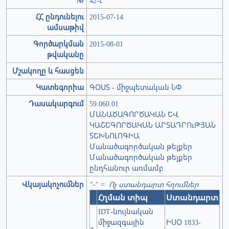
№
42-Լ
ՀՀ ընդունելու
2015-07-14
ամսաթիվ
Գործարկման
2015-08-01
թվականը
Մշակողը և հասցեն
Կատեգորիա
ԳՕՍՏ - միջպետական ՆՓ
Դասակարգում
59.060.01
ՄԱՆԱԾԱԳՈՐԾԱԿԱՆ ԵՎ
ԿԱՇԵԳՈՐԾԱԿԱՆ ԱՐՏԱԴՐՈւԹՅԱՆ
ՏԵԽՆՈԼՈԳԻԱ
Մանածագործական թելքեր
Մանածագործական թելքեր
ընդհանուր առմամբ
Վկայակոչումներ
"-" = Ոչ ստանդարտ հղումներ
Հղման տիպ
Ստանդարտ
IDT-նույնական
միջազգային
ԻՍՕ 1833-
-