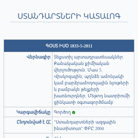
ՍՏԱՆԴԱՐՏՆԵՐԻ ԿԱՏԱԼՈԳ
ԳՕՍՏ ԻՍՕ 1833-5-2011
Վերնագիր
Տեքստիլ արտադրատեսակներ.
Քանակական քիմիական
վերլուծություն. Մաս 5.
Վիսկոզային, պղնձե ամոնյակի
կամ բարձրամոդուլային նյութերի
և բամբակե թելքերի
խառնուրդներ. Մեթոդ նատրիումի
ցինկատի օգտագործմամբ
Կարգավիճակը
Գործող
Ընդունված է ՀՀ
"Ստանդարտների ազգային
ինստիտուտ" ՓԲԸ 2004