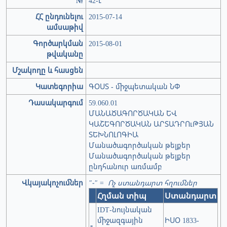
№
42-Լ
ՀՀ ընդունելու
2015-07-14
ամսաթիվ
Գործարկման
2015-08-01
թվականը
Մշակողը և հասցեն
Կատեգորիա
ԳՕՍՏ - միջպետական ՆՓ
Դասակարգում
59.060.01
ՄԱՆԱԾԱԳՈՐԾԱԿԱՆ ԵՎ
ԿԱՇԵԳՈՐԾԱԿԱՆ ԱՐՏԱԴՐՈւԹՅԱՆ
ՏԵԽՆՈԼՈԳԻԱ
Մանածագործական թելքեր
Մանածագործական թելքեր
ընդհանուր առմամբ
Վկայակոչումներ
"-" = Ոչ ստանդարտ հղումներ
Հղման տիպ
Ստանդարտ
IDT-նույնական
միջազգային
ԻՍՕ 1833-
-