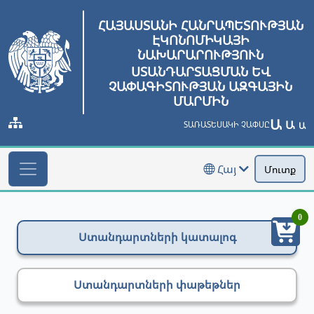
ՀԱՅԱՍՏԱՆԻ ՀԱՆՐԱՊԵՏՈՒԹՅԱՆ
ԷԿՈՆՈՄԻԿԱՅԻ
ՆԱԽԱՐԱՐՈՒԹՅՈՒՆ
ՍՏԱՆԴԱՐՏԱՑՄԱՆ ԵՎ
ՉԱՓԱԳԻՏՈՒԹՅԱՆ ԱԶԳԱՅԻՆ
ՄԱՐՄԻՆ
Ա
Ա
ՏԱՌԱՏԵՍԱԿԻ ՉԱՓՍԸ
Ա
Հայ
Մուտք
0
Ստանդարտների կատալոգ
Ստանդարտների փաթեթներ