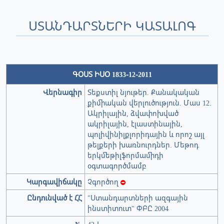
ՍՏԱՆԴԱՐՏՆԵՐԻ ԿԱՏԱԼՈԳ
ԳՕՍՏ ԻՍՕ 1833-12-2011
Վերնագիր
Տեքստիլ նյութեր. Քանակական
քիմիական վերլուծություն. Մաս 12.
Ակրիլային, ձվափոխված
ակրիլային, էլաստինային,
պոլիվինիլքլորիդային և որոշ այլ
թելքերի խառնուրդներ. Մեթոդ
երկմեթիլֆորմամիդի
օգտագործմամբ
Կարգավիճակը
Չգործող
Ընդունված է ՀՀ
"Ստանդարտների ազգային
ինստիտուտ" ՓԲԸ 2004