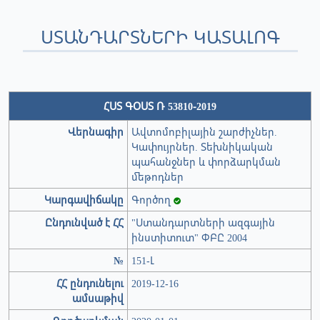
ՍՏԱՆԴԱՐՏՆԵՐԻ ԿԱՏԱԼՈԳ
ՀՍՏ ԳՕՍՏ Ռ 53810-2019
Վերնագիր
Ավտոմոբիլային շարժիչներ.
Կափույրներ. Տեխնիկական
պահանջներ և փորձարկման
մեթոդներ
Կարգավիճակը
Գործող
Ընդունված է ՀՀ
"Ստանդարտների ազգային
ինստիտուտ" ՓԲԸ 2004
№
151-Լ
ՀՀ ընդունելու
2019-12-16
ամսաթիվ