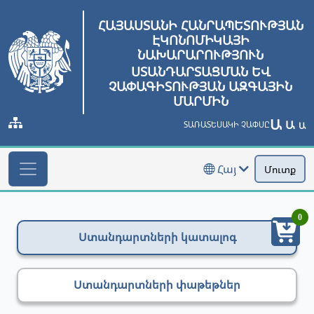
ՀԱՅԱՍՏԱՆԻ ՀԱՆՐԱՊԵՏՈՒԹՅԱՆ
ԷԿՈՆՈՄԻԿԱՅԻ
ՆԱԽԱՐԱՐՈՒԹՅՈՒՆ
ՍՏԱՆԴԱՐՏԱՑՄԱՆ ԵՎ
ՉԱՓԱԳԻՏՈՒԹՅԱՆ ԱԶԳԱՅԻՆ
ՄԱՐՄԻՆ
Ա
Ա
ՏԱՌԱՏԵՍԱԿԻ ՉԱՓՍԸ
Ա
Հայ
Մուտք
0
Ստանդարտների կատալոգ
Ստանդարտների փաթեթներ