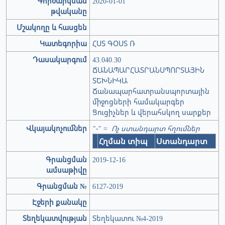
Գործարկման
2020-01-01
թվականը
Մշակողը և հասցեն
Կատեգորիա
ՀՍՏ ԳՕՍՏ Ռ
Դասակարգում
43.040.30
ՃԱՆԱՊԱՐՀԱՏՐԱՆՍՊՈՐՏԱՅԻՆ
ՏԵԽՆԻԿԱ
Ճանապարհատրանսպորտային
միջոցների համակարգեր
Ցուցիչներ և վերահսկող սարքեր
Վկայակոչումներ
"-" = Ոչ ստանդարտ հղումներ
Հղման տիպ
Ստանդարտ
Գրանցման
2019-12-16
ամսաթիվը
Գրանցման №
6127-2019
Էջերի քանակը
Տեղեկատվության
Տեղեկատու №4-2019