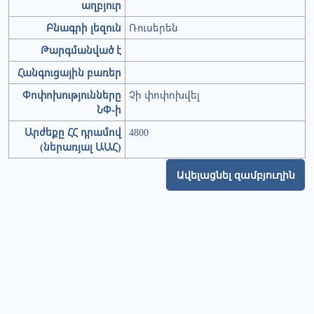
աղբյուր
Բնագրի լեզուն
Ռուսերեն
Թարգմանված է
Հանգուցային բառեր
Փոփոխությունները
Չի փոփոխվել
ՆՓ-ի
Արժեքը ՀՀ դրամով
4800
(ներառյալ ԱԱՀ)
Ավելացնել զամբյուղին