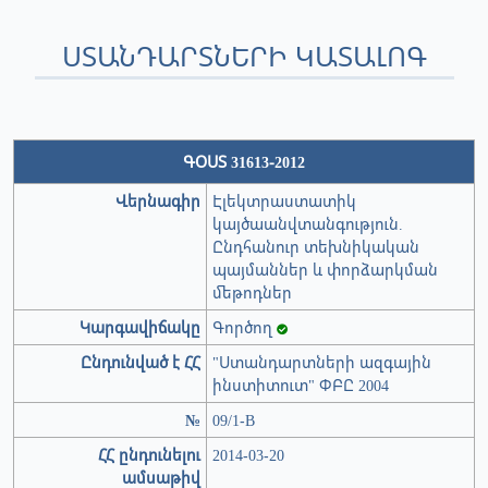
ՍՏԱՆԴԱՐՏՆԵՐԻ ԿԱՏԱԼՈԳ
ԳՕՍՏ 31613-2012
Վերնագիր
Էլեկտրաստատիկ
կայծաանվտանգություն.
Ընդհանուր տեխնիկական
պայմաններ և փորձարկման
մեթոդներ
Կարգավիճակը
Գործող
Ընդունված է ՀՀ
"Ստանդարտների ազգային
ինստիտուտ" ՓԲԸ 2004
№
09/1-В
ՀՀ ընդունելու
2014-03-20
ամսաթիվ