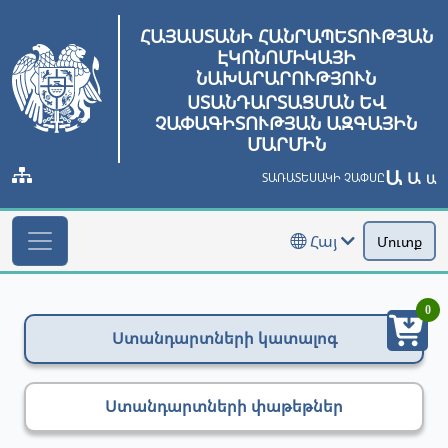
ՀԱՅԱՍՏԱՆԻ ՀԱՆՐԱՊԵՏՈՒԹՅԱՆ
ԷԿՈՆՈՄԻԿԱՅԻ
ՆԱԽԱՐԱՐՈՒԹՅՈՒՆ
ՍՏԱՆԴԱՐՏԱՑՄԱՆ ԵՎ
ՉԱՓԱԳԻՏՈՒԹՅԱՆ ԱԶԳԱՅԻՆ
ՄԱՐՄԻՆ
Ա
Ա
ՏԱՌԱՏԵՍԱԿԻ ՉԱՓՍԸ
Ա
Հայ
Մուտք
0
Ստանդարտների կատալոգ
Ստանդարտների փաթեթներ