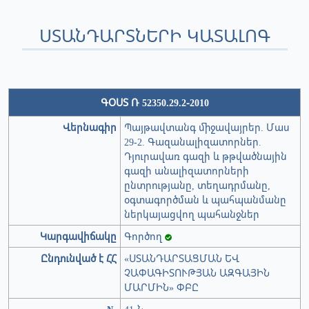
ՍՏԱՆԴԱՐՏՆԵՐԻ ԿԱՏԱԼՈԳ
ԳՕՍՏ Ռ 52350.29.2-2010
Վերնագիր
Պայթավտանգ միջավայրեր. Մաս
29-2. Գազանալիզատորներ.
Դյուրավառ գազի և թթվածնային
գազի անալիզատորների
ընտրությանը, տեղադրմանը,
օգտագործման և պահպանմանը
ներկայացվող պահանջներ
Կարգավիճակը
Գործող
Ընդունված է ՀՀ
«ՍՏԱՆԴԱՐՏԱՑՄԱՆ ԵՎ
ՉԱՓԱԳԻՏՈՒԹՅԱՆ ԱԶԳԱՅԻՆ
ՄԱՐՄԻՆ» ՓԲԸ