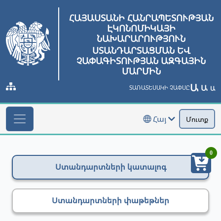
ՀԱՅԱՍՏԱՆԻ ՀԱՆՐԱՊԵՏՈՒԹՅԱՆ
ԷԿՈՆՈՄԻԿԱՅԻ
ՆԱԽԱՐԱՐՈՒԹՅՈՒՆ
ՍՏԱՆԴԱՐՏԱՑՄԱՆ ԵՎ
ՉԱՓԱԳԻՏՈՒԹՅԱՆ ԱԶԳԱՅԻՆ
ՄԱՐՄԻՆ
Ա
Ա
ՏԱՌԱՏԵՍԱԿԻ ՉԱՓՍԸ
Ա
Հայ
Մուտք
0
Ստանդարտների կատալոգ
Ստանդարտների փաթեթներ