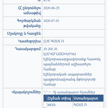
№
41-Ն
ՀՀ ընդունելու
2020-06-29
ամսաթիվ
Գործարկման
2020-07-01
թվականը
Մշակողը և հասցեն
Կատեգորիա
ՀՍՏ ԳՕՍՏ Ռ
Դասակարգում
29.260.20
ԷԼԵԿՏՐԱՏԵԽՆԻԿԱ
Էլեկտրասարքավորանք հատուկ
պայմաններում աշխատելու
համար
Էլեկտրական ապարատներ
պայթյունավտանգ մթնոլորտի
համար
Վկայակոչումներ
"-" = Ոչ ստանդարտ հղումներ
Հղման տիպ
Ստանդարտ
MOD-
ԳՕՍՏ Ռ
-