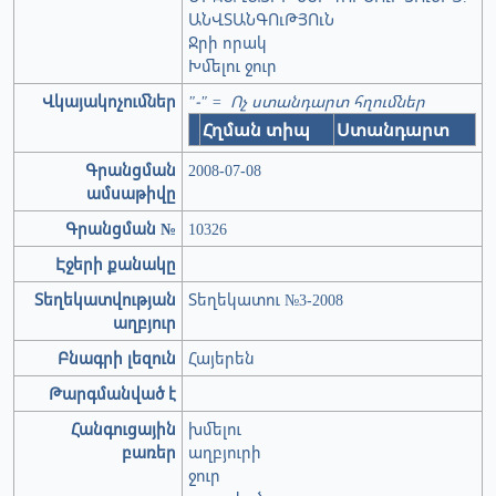
ԱՆՎՏԱՆԳՈւԹՅՈւՆ
Ջրի որակ
Խմելու ջուր
Վկայակոչումներ
"-" = Ոչ ստանդարտ հղումներ
Հղման տիպ
Ստանդարտ
Գրանցման
2008-07-08
ամսաթիվը
Գրանցման №
10326
Էջերի քանակը
Տեղեկատվության
Տեղեկատու №3-2008
աղբյուր
Բնագրի լեզուն
Հայերեն
Թարգմանված է
Հանգուցային
խմելու
բառեր
աղբյուրի
ջուր