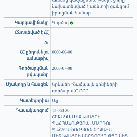
նախատեսված է առևտրի ցանցում
իրացման համար
Կարգավիճակը
Գործող
Ընդունված է ՀՀ
№
ՀՀ ընդունելու
0000-00-00
ամսաթիվ
Գործարկման
2008-07-08
թվականը
Մշակողը և հասցեն
Երևանի "Շամպայն գինիների
գործարան" ԲԲԸ
Կատեգորիա
Այլ
Դասակարգում
13.060.20
ՇՐՋԱԿԱ ՄԻՋԱՎԱՅՐԻ
ՊԱՀՊԱՆՈւԹՅՈւՆ. ՄԱՐԴՈւ
ՊԱՇՏՊԱՆՈւԹՅՈւՆ ՇՐՋԱԿԱ
ՄԻՋԱՎԱՅՐԻ ՆԵՐԳՈՐԾՈւԹՅՈւՆԻՑ.