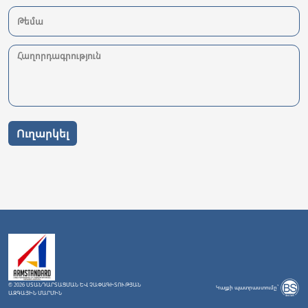
Ուղարկել
© 2026 ՍՏԱՆԴԱՐՏԱՑՄԱՆ ԵՎ ՉԱՓԱԳԻՏՈՒԹՅԱՆ
Կայքի պատրաստումը`
ԱԶԳԱՅԻՆ ՄԱՐՄԻՆ