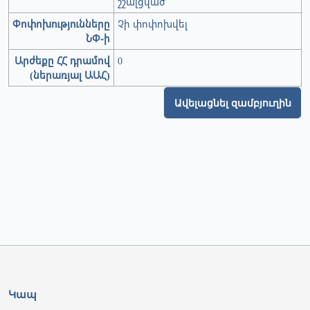
շշալցված
Փոփոխությունները
Չի փոփոխվել
ՆՓ-ի
Արժեքը ՀՀ դրամով
0
(ներառյալ ԱԱՀ)
Ավելացնել զամբյուղին
Կապ