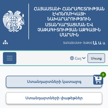
ՀԱՅԱՍՏԱՆԻ ՀԱՆՐԱՊԵՏՈՒԹՅԱՆ
ԷԿՈՆՈՄԻԿԱՅԻ
ՆԱԽԱՐԱՐՈՒԹՅՈՒՆ
ՍՏԱՆԴԱՐՏԱՑՄԱՆ ԵՎ
ՉԱՓԱԳԻՏՈՒԹՅԱՆ ԱԶԳԱՅԻՆ
ՄԱՐՄԻՆ
Ա
Ա
ՏԱՌԱՏԵՍԱԿԻ ՉԱՓՍԸ
Ա
Հայ
Մուտք
0
Ստանդարտների կատալոգ
Ստանդարտների փաթեթներ