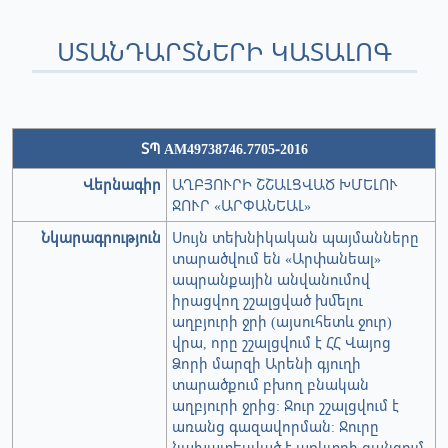
ՍՏԱՆԴԱՐՏՆԵՐԻ ԿԱՏԱԼՈԳ
ՏՊ АМ49738746.7705-2016
Վերնագիր
ԱՂԲՅՈՒՐԻ ՇՇԱԼՑՎԱԾ ԽՄԵԼՈՒ
ՋՈՒՐ «ԱՐՓԱՆԵԱԼ»
Նկարագրություն
Սույն տեխնիկական պայմանները
տարածվում են «Արփանեալ»
ապրանքային անվանումով
իրացվող շշալցված խմելու
աղբյուրի ջրի (այսուհետև ջուր)
վրա, որը շշալցվում է ՀՀ Վայոց
Ձորի մարզի Արենի գյուղի
տարածքում բխող բնական
աղբյուրի ջրից: Ջուր շշալցվում է
առանց գազավորման: Ջուրը
նախատեսված է առևտրի ցանցում