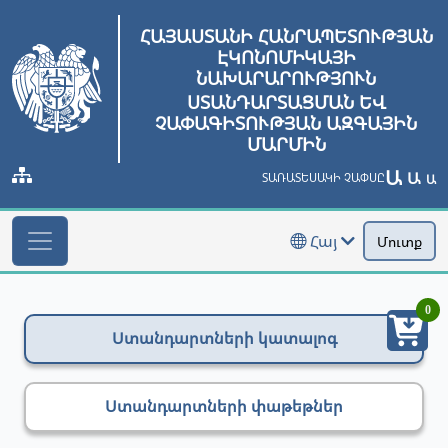
ՀԱՅԱՍՏԱՆԻ ՀԱՆՐԱՊԵՏՈՒԹՅԱՆ
ԷԿՈՆՈՄԻԿԱՅԻ
ՆԱԽԱՐԱՐՈՒԹՅՈՒՆ
ՍՏԱՆԴԱՐՏԱՑՄԱՆ ԵՎ
ՉԱՓԱԳԻՏՈՒԹՅԱՆ ԱԶԳԱՅԻՆ
ՄԱՐՄԻՆ
Ա
Ա
ՏԱՌԱՏԵՍԱԿԻ ՉԱՓՍԸ
Ա
Հայ
Մուտք
0
Ստանդարտների կատալոգ
Ստանդարտների փաթեթներ