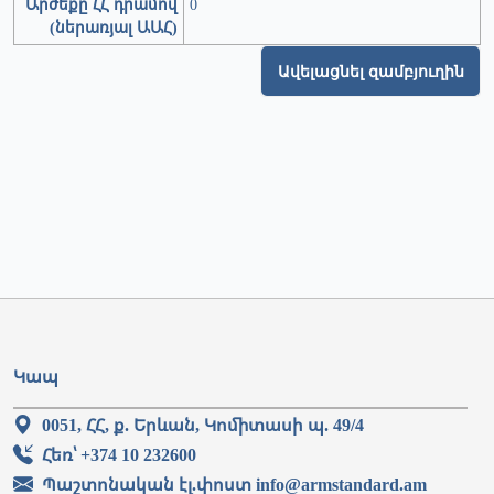
Արժեքը ՀՀ դրամով
0
(ներառյալ ԱԱՀ)
Ավելացնել զամբյուղին
Կապ
0051, ՀՀ, ք. Երևան, Կոմիտասի պ. 49/4
Հեռ՝ +374 10 232600
Պաշտոնական էլ.փոստ info@armstandard.am