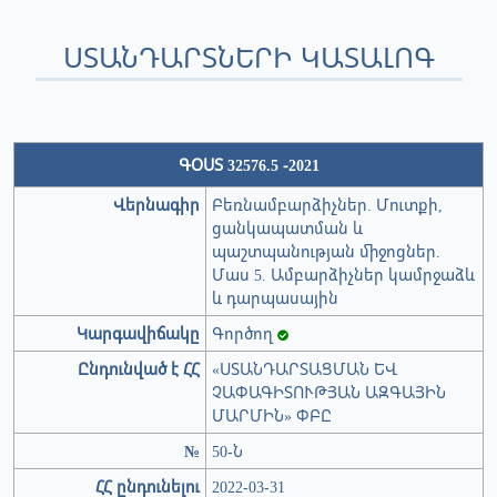
ՍՏԱՆԴԱՐՏՆԵՐԻ ԿԱՏԱԼՈԳ
ԳՕՍՏ 32576.5 -2021
Վերնագիր
Բեռնամբարձիչներ. Մուտքի,
ցանկապատման և
պաշտպանության միջոցներ.
Մաս 5. Ամբարձիչներ կամրջաձև
և դարպասային
Կարգավիճակը
Գործող
Ընդունված է ՀՀ
«ՍՏԱՆԴԱՐՏԱՑՄԱՆ ԵՎ
ՉԱՓԱԳԻՏՈՒԹՅԱՆ ԱԶԳԱՅԻՆ
ՄԱՐՄԻՆ» ՓԲԸ
№
50-Ն
ՀՀ ընդունելու
2022-03-31