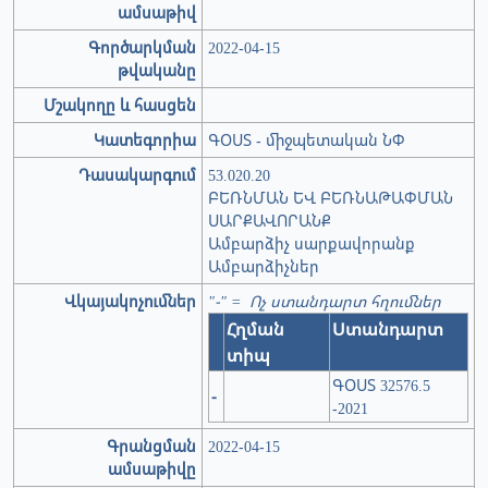
ամսաթիվ
Գործարկման
2022-04-15
թվականը
Մշակողը և հասցեն
Կատեգորիա
ԳՕՍՏ - միջպետական ՆՓ
Դասակարգում
53.020.20
ԲԵՌՆՄԱՆ ԵՎ ԲԵՌՆԱԹԱՓՄԱՆ
ՍԱՐՔԱՎՈՐԱՆՔ
Ամբարձիչ սարքավորանք
Ամբարձիչներ
Վկայակոչումներ
"-" = Ոչ ստանդարտ հղումներ
Հղման
Ստանդարտ
տիպ
ԳՕՍՏ 32576.5
-
-2021
Գրանցման
2022-04-15
ամսաթիվը