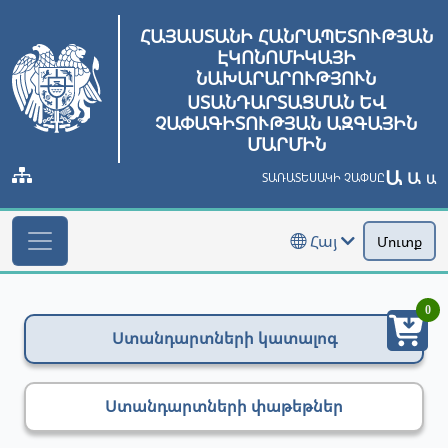
ՀԱՅԱՍՏԱՆԻ ՀԱՆՐԱՊԵՏՈՒԹՅԱՆ
ԷԿՈՆՈՄԻԿԱՅԻ
ՆԱԽԱՐԱՐՈՒԹՅՈՒՆ
ՍՏԱՆԴԱՐՏԱՑՄԱՆ ԵՎ
ՉԱՓԱԳԻՏՈՒԹՅԱՆ ԱԶԳԱՅԻՆ
ՄԱՐՄԻՆ
Ա
Ա
ՏԱՌԱՏԵՍԱԿԻ ՉԱՓՍԸ
Ա
Հայ
Մուտք
0
Ստանդարտների կատալոգ
Ստանդարտների փաթեթներ