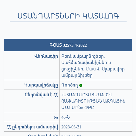
ՍՏԱՆԴԱՐՏՆԵՐԻ ԿԱՏԱԼՈԳ
ԳՕՍՏ 32575.4-2022
Վերնագիր
Բեռնամբարձիչներ.
Սահմանափակիչներ և
ցուցիչներ. Մաս 4. Սլաքավոր
ամբարձիչներ
Կարգավիճակը
Գործող
Ընդունված է ՀՀ
«ՍՏԱՆԴԱՐՏԱՑՄԱՆ ԵՎ
ՉԱՓԱԳԻՏՈՒԹՅԱՆ ԱԶԳԱՅԻՆ
ՄԱՐՄԻՆ» ՓԲԸ
№
46-Ն
ՀՀ ընդունելու ամսաթիվ
2023-03-31