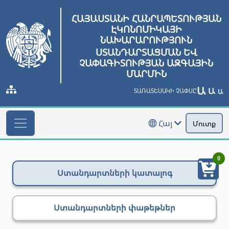
ՀԱՅԱՍՏԱՆԻ ՀԱՆՐԱՊԵՏՈՒԹՅԱՆ
ԷԿՈՆՈՄԻԿԱՅԻ
ՆԱԽԱՐԱՐՈՒԹՅՈՒՆ
ՍՏԱՆԴԱՐՏԱՑՄԱՆ ԵՎ
ՉԱՓԱԳԻՏՈՒԹՅԱՆ ԱԶԳԱՅԻՆ
ՄԱՐՄԻՆ
Ա
Ա
ՏԱՌԱՏԵՍԱԿԻ ՉԱՓՍԸ
Ա
Հայ
Մուտք
0
Ստանդարտների կատալոգ
Ստանդարտների փաթեթներ