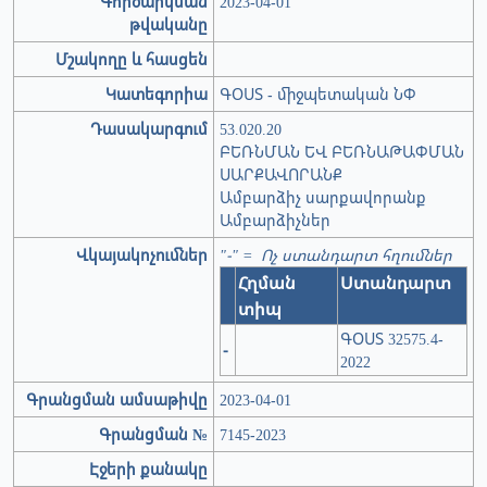
Գործարկման
2023-04-01
թվականը
Մշակողը և հասցեն
Կատեգորիա
ԳՕՍՏ - միջպետական ՆՓ
Դասակարգում
53.020.20
ԲԵՌՆՄԱՆ ԵՎ ԲԵՌՆԱԹԱՓՄԱՆ
ՍԱՐՔԱՎՈՐԱՆՔ
Ամբարձիչ սարքավորանք
Ամբարձիչներ
Վկայակոչումներ
"-" = Ոչ ստանդարտ հղումներ
Հղման
Ստանդարտ
տիպ
ԳՕՍՏ 32575.4-
-
2022
Գրանցման ամսաթիվը
2023-04-01
Գրանցման №
7145-2023
Էջերի քանակը