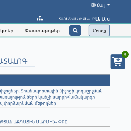
Հայ
Ա
Ա
ՏԱՌԱՏԵՍԱԿԻ ՉԱՓՍԸ
Ա
ակտեր
Փաստաթղթեր
Մուտք
0
ԱՏԱԼՈԳ
իջոցներ. Տրանսպորտային միջոցի կողաշրջման
ռայությունների կանչի սարքի/համակարգի
 փորձարկման մեթոդներ
ԹՅԱՆ ԱԶԳԱՅԻՆ ՄԱՐՄԻՆ» ՓԲԸ