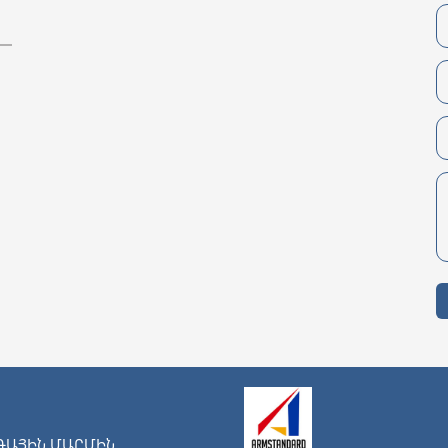
ԶԳԱՅԻՆ ՄԱՐՄԻՆ