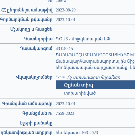
№
109-Ն
ՀՀ ընդունելու ամսաթիվ
2023-08-29
Գործարկման թվականը
2023-10-01
Մշակողը և հասցեն
Կատեգորիա
ԳՕՍՏ - միջպետական ՆՓ
Դասակարգում
43.040.15
ՃԱՆԱՊԱՐՀԱՏՐԱՆՍՊՈՐՏԱՅԻՆ ՏԵԽ
Ճանապարհատրանսպորտային միջ
Տեղեկատվական սարքավորանք. Նե
Վկայակոչումներ
"-" = Ոչ ստանդարտ հղումներ
Հղման տիպ
փոխարինված
Գրանցման ամսաթիվը
2023-10-01
Գրանցման №
7559-2023
Էջերի քանակը
եղեկատվության աղբյուր
Տեղեկատու №3-2023