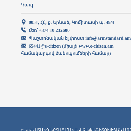
Կապ
0051, ՀՀ, ք. Երևան, Կոմիտասի պ. 49/4
Հեռ՝ +374 10 232600
Պաշտոնական էլ.փոստ info@armstandard.am
65441@e-citizen (միայն www.e-citizen.am
համակարգով ծանուցումների համար)
© 2026 ՍՏԱՆԴԱՐՏԱՑՄԱՆ ԵՎ ՉԱՓԱԳԻՏՈՒԹՅԱՆ Ա