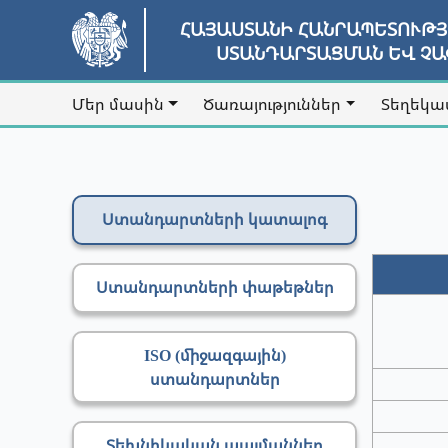
ՀԱՅԱՍՏԱՆԻ ՀԱՆՐԱՊԵՏՈՒԹ
ՍՏԱՆԴԱՐՏԱՑՄԱՆ ԵՎ Չ
Մեր մասին
Ծառայություններ
Տեղեկա
Ստանդարտների կատալոգ
Ստանդարտների փաթեթներ
ISO (միջազգային)
ստանդարտներ
Տեխնիկական պայմաններ