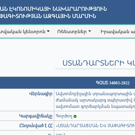
ՅԱՆ ԷԿՈՆՈՄԻԿԱՅԻ ՆԱԽԱՐԱՐՈՒԹՅՈՒՆ
ԱՓԱԳԻՏՈՒԹՅԱՆ ԱԶԳԱՅԻՆ ՄԱՐՄԻՆ
տվական կենտրոն
Ռեեստրներ
Իրավական 
ՍՏԱՆԴԱՐՏՆԵՐԻ Կ
ԳՕՍՏ 34003-2022
Վերնագիր
Ավտոմոբիլային տրանսպորտային մ
ժամանակ արտակարգ օպերատիվ ծա
ավտոմատ գործարկման նպատակով
Կարգավիճակը
Գործող
Ընդունված է ՀՀ
«ՍՏԱՆԴԱՐՏԱՑՄԱՆ ԵՎ ՉԱՓԱԳԻՏՈՒ