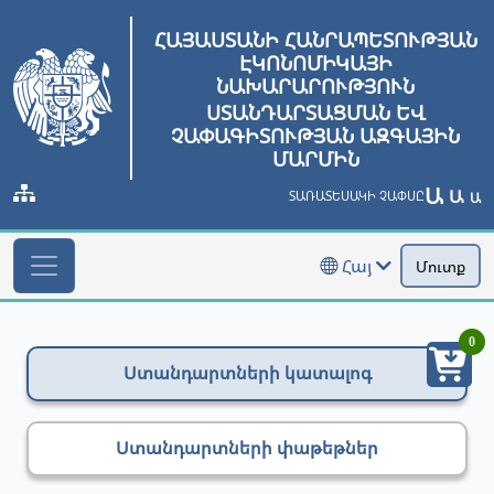
ՀԱՅԱՍՏԱՆԻ ՀԱՆՐԱՊԵՏՈՒԹՅԱՆ
ԷԿՈՆՈՄԻԿԱՅԻ
ՆԱԽԱՐԱՐՈՒԹՅՈՒՆ
ՍՏԱՆԴԱՐՏԱՑՄԱՆ ԵՎ
ՉԱՓԱԳԻՏՈՒԹՅԱՆ ԱԶԳԱՅԻՆ
ՄԱՐՄԻՆ
Ա
Ա
ՏԱՌԱՏԵՍԱԿԻ ՉԱՓՍԸ
Ա
Հայ
Մուտք
0
Ստանդարտների կատալոգ
Ստանդարտների փաթեթներ