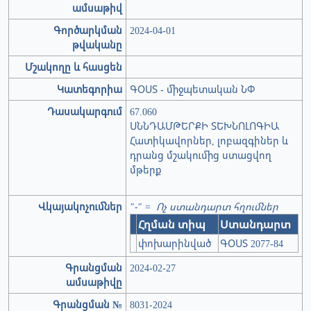
ամսաթիվ
Գործարկման
2024-04-01
թվականը
Մշակողը և հասցեն
Կատեգորիա
ԳՕՍՏ - միջպետական ՆՓ
Դասակարգում
67.060
ՍՆՆԴԱՄԹԵՐՔԻ ՏԵԽՆՈԼՈԳԻԱ
Հատիկավորներ, լոբազգիներ և
դրանց մշակումից ստացվող
մթերք
Վկայակոչումներ
"-" = Ոչ ստանդարտ հղումներ
Հղման տիպ
Ստանդարտ
փոխարինված
ԳՕՍՏ 2077-84
Գրանցման
2024-02-27
ամսաթիվը
Գրանցման №
8031-2024