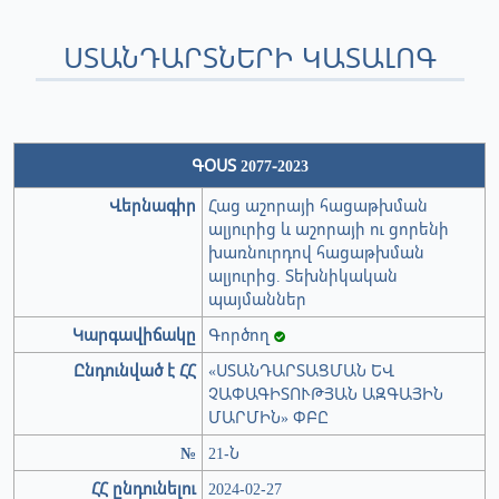
ՍՏԱՆԴԱՐՏՆԵՐԻ ԿԱՏԱԼՈԳ
ԳՕՍՏ 2077-2023
Վերնագիր
Հաց աշորայի հացաթխման
ալյուրից և աշորայի ու ցորենի
խառնուրդով հացաթխման
ալյուրից. Տեխնիկական
պայմաններ
Կարգավիճակը
Գործող
Ընդունված է ՀՀ
«ՍՏԱՆԴԱՐՏԱՑՄԱՆ ԵՎ
ՉԱՓԱԳԻՏՈՒԹՅԱՆ ԱԶԳԱՅԻՆ
ՄԱՐՄԻՆ» ՓԲԸ
№
21-Ն
ՀՀ ընդունելու
2024-02-27