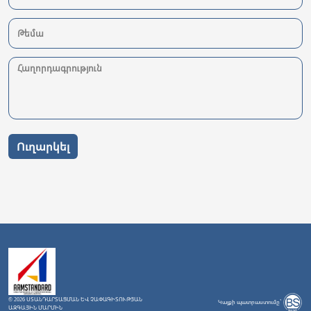
Ուղարկել
© 2026 ՍՏԱՆԴԱՐՏԱՑՄԱՆ ԵՎ ՉԱՓԱԳԻՏՈՒԹՅԱՆ
Կայքի պատրաստումը`
ԱԶԳԱՅԻՆ ՄԱՐՄԻՆ