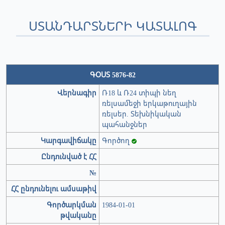
ՍՏԱՆԴԱՐՏՆԵՐԻ ԿԱՏԱԼՈԳ
ԳՕՍՏ 5876-82
Վերնագիր
Ռ18 և Ռ24 տիպի նեղ
ռելսամեջի երկաթուղային
ռելսեր. Տեխնիկական
պահանջներ
Կարգավիճակը
Գործող
Ընդունված է ՀՀ
№
ՀՀ ընդունելու ամսաթիվ
Գործարկման
1984-01-01
թվականը