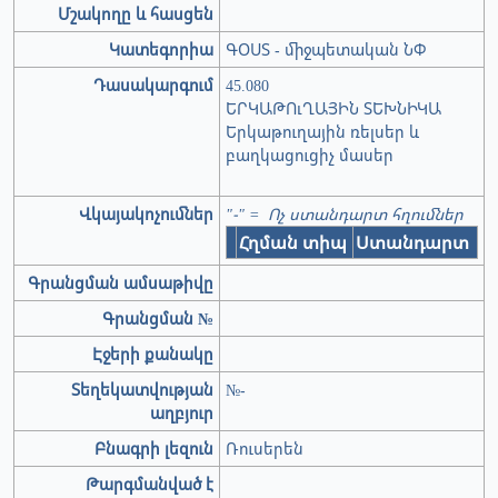
Մշակողը և հասցեն
Կատեգորիա
ԳՕՍՏ - միջպետական ՆՓ
Դասակարգում
45.080
ԵՐԿԱԹՈւՂԱՅԻՆ ՏԵԽՆԻԿԱ
Երկաթուղային ռելսեր և
բաղկացուցիչ մասեր
Վկայակոչումներ
"-" = Ոչ ստանդարտ հղումներ
Հղման տիպ
Ստանդարտ
Գրանցման ամսաթիվը
Գրանցման №
Էջերի քանակը
Տեղեկատվության
№-
աղբյուր
Բնագրի լեզուն
Ռուսերեն
Թարգմանված է