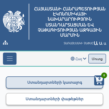
ՀԱՅԱՍՏԱՆԻ ՀԱՆՐԱՊԵՏՈՒԹՅԱՆ
ԷԿՈՆՈՄԻԿԱՅԻ
ՆԱԽԱՐԱՐՈՒԹՅՈՒՆ
ՍՏԱՆԴԱՐՏԱՑՄԱՆ ԵՎ
ՉԱՓԱԳԻՏՈՒԹՅԱՆ ԱԶԳԱՅԻՆ
ՄԱՐՄԻՆ
Ա
Ա
ՏԱՌԱՏԵՍԱԿԻ ՉԱՓՍԸ
Ա
Հայ
Մուտք
0
Ստանդարտների կատալոգ
Ստանդարտների փաթեթներ