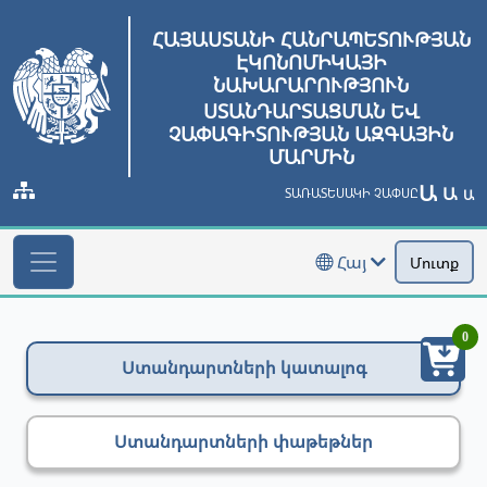
ՀԱՅԱՍՏԱՆԻ ՀԱՆՐԱՊԵՏՈՒԹՅԱՆ
ԷԿՈՆՈՄԻԿԱՅԻ
ՆԱԽԱՐԱՐՈՒԹՅՈՒՆ
ՍՏԱՆԴԱՐՏԱՑՄԱՆ ԵՎ
ՉԱՓԱԳԻՏՈՒԹՅԱՆ ԱԶԳԱՅԻՆ
ՄԱՐՄԻՆ
Ա
Ա
ՏԱՌԱՏԵՍԱԿԻ ՉԱՓՍԸ
Ա
Հայ
Մուտք
0
Ստանդարտների կատալոգ
Ստանդարտների փաթեթներ