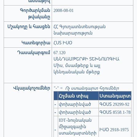
ամսաթիվ
Գործարկման
2008-08-01
թվականը
Մշակողը և հասցեն
ՀՀ Գյուղատնտեսության
նախարարություն
Կատեգորիա
ՀՍՏ ԻՍՕ
Դասակարգում
67.120
ՍՆՆԴԱՄԹԵՐՔԻ ՏԵԽՆՈԼՈԳԻԱ
Միս, մսամթերք և այլ
կենդանական մթերք
Վկայակոչումներ
"-" = Ոչ ստանդարտ հղումներ
Հղման տիպ
Ստանդարտ
-
փոխարինված
ԳՕՍՏ 29299-92
-
փոխարինված
ԳՕՍՏ 8558.1-78
IDT-նույնական
միջազգային
-
ԻՍՕ 2918-1975
ստանդարտների