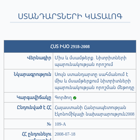
ՍՏԱՆԴԱՐՏՆԵՐԻ ԿԱՏԱԼՈԳ
ՀՍՏ ԻՍՕ 2918-2008
Վերնագիր
Միս և մսամթերք. Նիտրիտների
պարունակության որոշում
Նկարագրություն
Սույն ստանդարտը սահմանում է
միս և մսամթերքում նիտրիտների
պարունակության որոշման մեթոդը
Կարգավիճակը
Գործող
Ընդունված է ՀՀ
Հայաստանի Հանրապետության
էկոնոմիկայի նախարարություն2008
№
109-А
ՀՀ ընդունելու
2008-07-18