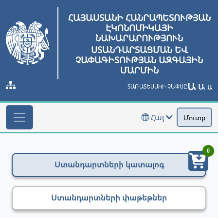
ՀԱՅԱՍՏԱՆԻ ՀԱՆՐԱՊԵՏՈՒԹՅԱՆ
ԷԿՈՆՈՄԻԿԱՅԻ
ՆԱԽԱՐԱՐՈՒԹՅՈՒՆ
ՍՏԱՆԴԱՐՏԱՑՄԱՆ ԵՎ
ՉԱՓԱԳԻՏՈՒԹՅԱՆ ԱԶԳԱՅԻՆ
ՄԱՐՄԻՆ
Ա
Ա
ՏԱՌԱՏԵՍԱԿԻ ՉԱՓՍԸ
Ա
Հայ
Մուտք
0
Ստանդարտների կատալոգ
Ստանդարտների փաթեթներ