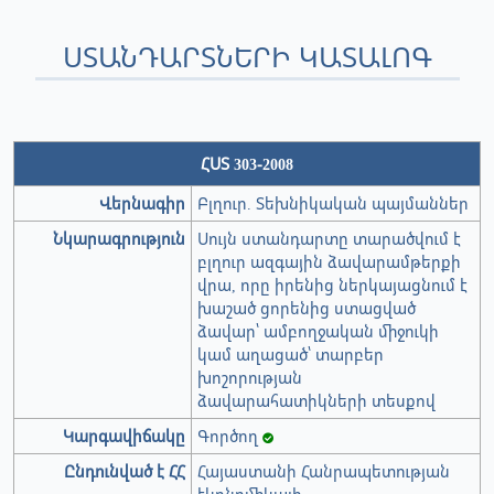
ՍՏԱՆԴԱՐՏՆԵՐԻ ԿԱՏԱԼՈԳ
ՀՍՏ 303-2008
Վերնագիր
Բլղուր. Տեխնիկական պայմաններ
Նկարագրություն
Սույն ստանդարտը տարածվում է
բլղուր ազգային ձավարամթերքի
վրա, որը իրենից ներկայացնում է
խաշած ցորենից ստացված
ձավար՝ ամբողջական միջուկի
կամ աղացած՝ տարբեր
խոշորության
ձավարահատիկների տեսքով
Կարգավիճակը
Գործող
Ընդունված է ՀՀ
Հայաստանի Հանրապետության