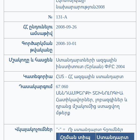
էկոնոմիկայի
նախարարություն2008
№
131-А
ՀՀ ընդունելու
2008-09-26
ամսաթիվ
Գործարկման
2008-10-01
թվականը
Մշակողը և հասցեն
Ստանդարտների ազգային
ինստիտուտ (Երևան) ՓԲԸ 2004
Կատեգորիա
ՀՍՏ - ՀՀ ազգային ստանդարտ
Դասակարգում
67.060
ՍՆՆԴԱՄԹԵՐՔԻ ՏԵԽՆՈԼՈԳԻԱ
Հատիկավորներ, լոբազգիներ և
դրանց մշակումից ստացվող
մթերք
Վկայակոչումներ
"-" = Ոչ ստանդարտ հղումներ
Հղման տիպ
Ստանդարտ