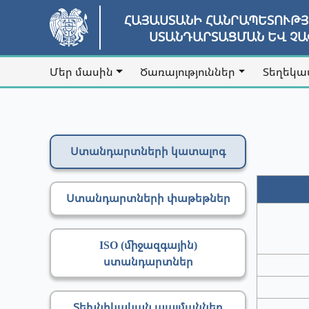
ՀԱՅԱՍՏԱՆԻ ՀԱՆՐԱՊԵՏՈՒԹ
ՍՏԱՆԴԱՐՏԱՑՄԱՆ ԵՎ Չ
Մեր մասին
Ծառայություններ
Տեղեկա
Ստանդարտների կատալոգ
Ստանդարտների փաթեթներ
ISO (միջազգային)
ստանդարտներ
Տեխնիկական պայմաններ