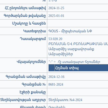
№
171-Ն
ՀՀ ընդունելու ամսաթիվ
2024-11-25
Գործարկման թվականը
2025-01-01
Մշակողը և հասցեն
Կատեգորիա
ԳՕՍՏ - միջպետական ՆՓ
Դասակարգում
53.020.20
ԲԵՌՆՄԱՆ ԵՎ ԲԵՌՆԱԹԱՓՄԱՆ Ս
Ամբարձիչ սարքավորանք
Ամբարձիչներ
Վկայակոչումներ
"-" = Ոչ ստանդարտ հղումներ
Հղման տիպ
Գրանցման ամսաթիվը
2024-12-16
Գրանցման №
8681-2024
Էջերի քանակը
Տեղեկատվության աղբյուր
Տեղեկատու №4-2024
Բնագրի լեզուն
Ռուսերեն