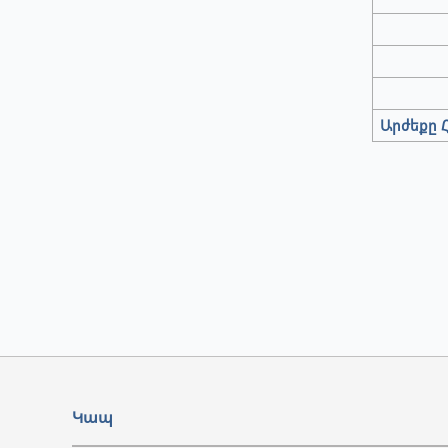
Արժեքը Հ
Կապ