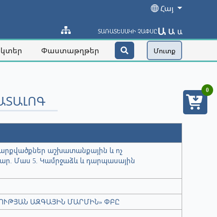
Հայ
Ա
Ա
ՏԱՌԱՏԵՍԱԿԻ ՉԱՓՍԸ
Ա
ակտեր
Փաստաթղթեր
Մուտք
0
ԱՏԱԼՈԳ
արքվածքներ աշխատանքային և ոչ
ր. Մաս 5. Կամրջաձև և դարպասային
ՈՒԹՅԱՆ ԱԶԳԱՅԻՆ ՄԱՐՄԻՆ» ՓԲԸ