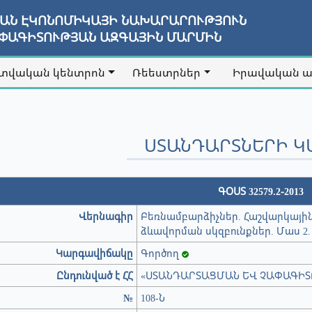
ՅԱՆ ԷԿՈՆՈՄԻԿԱՅԻ ՆԱԽԱՐԱՐՈՒԹՅՈՒՆ
ԱՓԱԳԻՏՈՒԹՅԱՆ ԱԶԳԱՅԻՆ ՄԱՐՄԻՆ
տվական կենտրոն
Ռեեստրներ
Իրավական 
ՍՏԱՆԴԱՐՏՆԵՐԻ Կ
ԳՕՍՏ 32579.2-2013
Վերնագիր
Բեռնամբարձիչներ. Հաշվարկային
ձևավորման սկզբունքներ. Մաս 2
Կարգավիճակը
Գործող
Ընդունված է ՀՀ
«ՍՏԱՆԴԱՐՏԱՑՄԱՆ ԵՎ ՉԱՓԱԳԻՏ
№
108-Ն