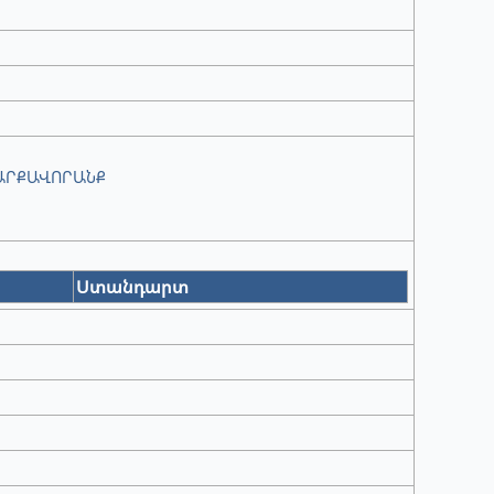
ԱՐՔԱՎՈՐԱՆՔ
Ստանդարտ