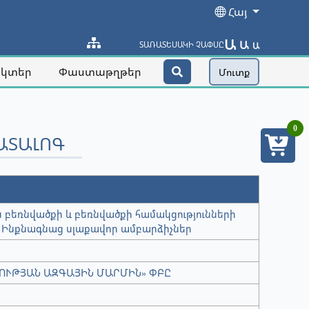
Հայ
Ա
Ա
ՏԱՌԱՏԵՍԱԿԻ ՉԱՓՍԸ
Ա
ակտեր
Փաստաթղթեր
Մուտք
0
ԱՏԱԼՈԳ
 բեռնվածքի և բեռնվածքի համակցությունների
. Ինքնագնաց սլաքավոր ամբարձիչներ
ՈՒԹՅԱՆ ԱԶԳԱՅԻՆ ՄԱՐՄԻՆ» ՓԲԸ