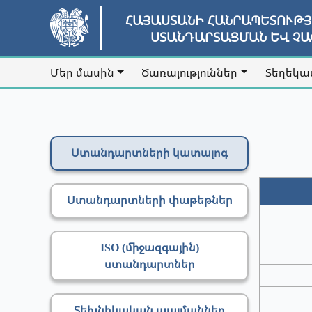
ՀԱՅԱՍՏԱՆԻ ՀԱՆՐԱՊԵՏՈՒԹ
ՍՏԱՆԴԱՐՏԱՑՄԱՆ ԵՎ Չ
Մեր մասին
Ծառայություններ
Տեղեկա
Ստանդարտների կատալոգ
Ստանդարտների փաթեթներ
ISO (միջազգային)
ստանդարտներ
Տեխնիկական պայմաններ