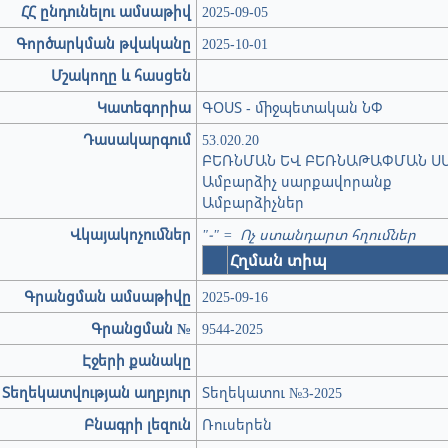
ՀՀ ընդունելու ամսաթիվ
2025-09-05
Գործարկման թվականը
2025-10-01
Մշակողը և հասցեն
Կատեգորիա
ԳՕՍՏ - միջպետական ՆՓ
Դասակարգում
53.020.20
ԲԵՌՆՄԱՆ ԵՎ ԲԵՌՆԱԹԱՓՄԱՆ Ս
Ամբարձիչ սարքավորանք
Ամբարձիչներ
Վկայակոչումներ
"-" = Ոչ ստանդարտ հղումներ
Հղման տիպ
Գրանցման ամսաթիվը
2025-09-16
Գրանցման №
9544-2025
Էջերի քանակը
Տեղեկատվության աղբյուր
Տեղեկատու №3-2025
Բնագրի լեզուն
Ռուսերեն