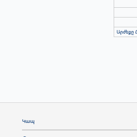
Արժեքը Հ
Կապ