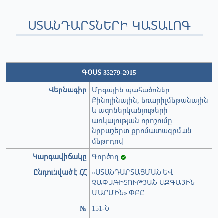
ՍՏԱՆԴԱՐՏՆԵՐԻ ԿԱՏԱԼՈԳ
ԳՕՍՏ 33279-2015
Վերնագիր
Մրգային պահածոներ.
Քինոլինային, եռարիլմեթանային
և ազոներկանյութերի
առկայության որոշումը
նրբաշերտ քրոմատագրման
մեթոդով
Կարգավիճակը
Գործող
Ընդունված է ՀՀ
«ՍՏԱՆԴԱՐՏԱՑՄԱՆ ԵՎ
ՉԱՓԱԳԻՏՈՒԹՅԱՆ ԱԶԳԱՅԻՆ
ՄԱՐՄԻՆ» ՓԲԸ
№
151-Ն