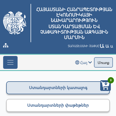
ՀԱՅԱՍՏԱՆԻ ՀԱՆՐԱՊԵՏՈՒԹՅԱՆ
ԷԿՈՆՈՄԻԿԱՅԻ
ՆԱԽԱՐԱՐՈՒԹՅՈՒՆ
ՍՏԱՆԴԱՐՏԱՑՄԱՆ ԵՎ
ՉԱՓԱԳԻՏՈՒԹՅԱՆ ԱԶԳԱՅԻՆ
ՄԱՐՄԻՆ
Ա
Ա
ՏԱՌԱՏԵՍԱԿԻ ՉԱՓՍԸ
Ա
Հայ
Մուտք
0
Ստանդարտների կատալոգ
Ստանդարտների փաթեթներ