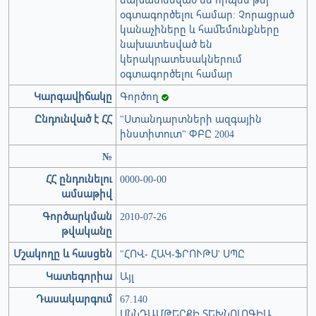
օգտագործելու համար: Չորացրած
կանաչիները և համեմունքները
նախատեսված են
կերակրատեսակներում
օգտագործելու համար
Կարգավիճակը
Գործող
Ընդունված է ՀՀ
"Ստանդարտների ազգային
ինստիտուտ" ՓԲԸ 2004
№
ՀՀ ընդունելու
0000-00-00
ամսաթիվ
Գործարկման
2010-07-26
թվականը
Մշակողը և հասցեն
"ՀՈՎ- ՀԱԿ-ՖՐՈՒԹՍ' ՍՊԸ
Կատեգորիա
Այլ
Դասակարգում
67.140
ՍՆՆԴԱՄԹԵՐՔԻ ՏԵԽՆՈԼՈԳԻԱ