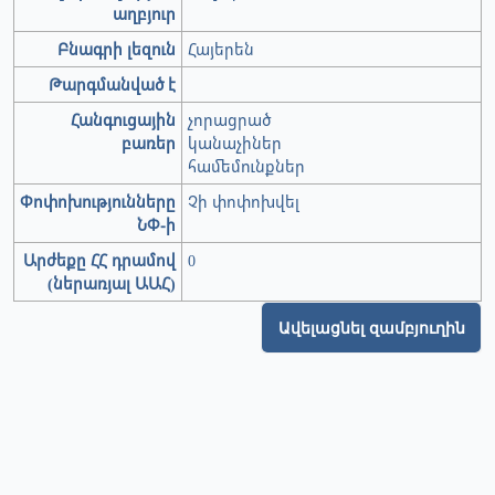
աղբյուր
Բնագրի լեզուն
Հայերեն
Թարգմանված է
Հանգուցային
չորացրած
բառեր
կանաչիներ
համեմունքներ
Փոփոխությունները
Չի փոփոխվել
ՆՓ-ի
Արժեքը ՀՀ դրամով
0
(ներառյալ ԱԱՀ)
Ավելացնել զամբյուղին