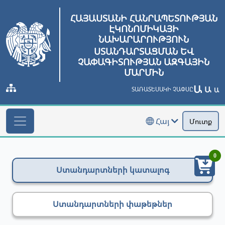
ՀԱՅԱՍՏԱՆԻ ՀԱՆՐԱՊԵՏՈՒԹՅԱՆ
ԷԿՈՆՈՄԻԿԱՅԻ
ՆԱԽԱՐԱՐՈՒԹՅՈՒՆ
ՍՏԱՆԴԱՐՏԱՑՄԱՆ ԵՎ
ՉԱՓԱԳԻՏՈՒԹՅԱՆ ԱԶԳԱՅԻՆ
ՄԱՐՄԻՆ
Ա
Ա
ՏԱՌԱՏԵՍԱԿԻ ՉԱՓՍԸ
Ա
Հայ
Մուտք
0
Ստանդարտների կատալոգ
Ստանդարտների փաթեթներ