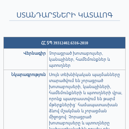
ՍՏԱՆԴԱՐՏՆԵՐԻ ԿԱՏԱԼՈԳ
ՀՀ ՏՊ 39312402.6316-2010
Վերնագիր
Չորացրած խոտաբույսեր,
կանաչիներ, համեմունքներ և
պտուղներ
Նկարագրություն
Սույն տեխնիկական պայմանները
տարածվում են չորացրած
խոտաբույսերի, կանաչիների,
համեմունքների և պտուղների վրա,
որոնք պատրաստվում են թարմ
մթերքներից` համապատասխան
ձևով մշակման և չորացման
միջոցով: Չորացրած
խոտաբույսերը և պտուղները
նախատեսված են որպես թեյ