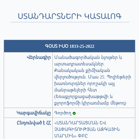
ՍՏԱՆԴԱՐՏՆԵՐԻ ԿԱՏԱԼՈԳ
ԳՕՍՏ ԻՍՕ 1833-25-2022
Վերնագիր
Մանածագործական նյութեր և
արտադրատեսակներ.
Քանակական քիմիական
վերլուծություն. Մաս 25. Պոլիեթերի
խառնուրդներ որոշակի այլ
մանրաթելերի հետ
(եռաքլորքացախաթթվի և
քլորոֆորմի կիրառմամբ մեթոդ)
Կարգավիճակը
Գործող
Ընդունված է ՀՀ
«ՍՏԱՆԴԱՐՏԱՑՄԱՆ ԵՎ
ՉԱՓԱԳԻՏՈՒԹՅԱՆ ԱԶԳԱՅԻՆ
ՄԱՐՄԻՆ» ՓԲԸ