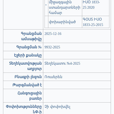
միջազգային
ԻՍՕ 1833-
-
ստանդարտների
25:2020
համար
ԳՕՍՏ ԻՍՕ
փոխարինված
1833-25-2015
Գրանցման
2025-12-16
ամսաթիվը
Գրանցման №
9932-2025
Էջերի քանակը
Տեղեկատվության
Տեղեկատու №4-2025
աղբյուր
Բնագրի լեզուն
Ռուսերեն
Թարգմանված է
Հանգուցային
բառեր
Փոփոխությունները
Չի փոփոխվել
ՆՓ-ի