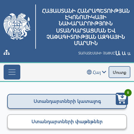
ՀԱՅԱՍՏԱՆԻ ՀԱՆՐԱՊԵՏՈՒԹՅԱՆ
ԷԿՈՆՈՄԻԿԱՅԻ
ՆԱԽԱՐԱՐՈՒԹՅՈՒՆ
ՍՏԱՆԴԱՐՏԱՑՄԱՆ ԵՎ
ՉԱՓԱԳԻՏՈՒԹՅԱՆ ԱԶԳԱՅԻՆ
ՄԱՐՄԻՆ
Ա
Ա
ՏԱՌԱՏԵՍԱԿԻ ՉԱՓՍԸ
Ա
Հայ
Մուտք
0
Ստանդարտների կատալոգ
Ստանդարտների փաթեթներ