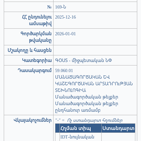
№
169-Ն
ՀՀ ընդունելու
2025-12-16
ամսաթիվ
Գործարկման
2026-01-01
թվականը
Մշակողը և հասցեն
Կատեգորիա
ԳՕՍՏ - միջպետական ՆՓ
Դասակարգում
59.060.01
ՄԱՆԱԾԱԳՈՐԾԱԿԱՆ ԵՎ
ԿԱՇԵԳՈՐԾԱԿԱՆ ԱՐՏԱԴՐՈւԹՅԱՆ
ՏԵԽՆՈԼՈԳԻԱ
Մանածագործական թելքեր
Մանածագործական թելքեր
ընդհանուր առմամբ
Վկայակոչումներ
"-" = Ոչ ստանդարտ հղումներ
Հղման տիպ
Ստանդարտ
IDT-նույնական