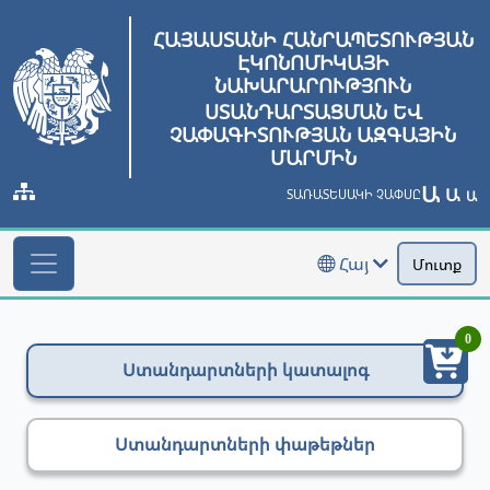
ՀԱՅԱՍՏԱՆԻ ՀԱՆՐԱՊԵՏՈՒԹՅԱՆ
ԷԿՈՆՈՄԻԿԱՅԻ
ՆԱԽԱՐԱՐՈՒԹՅՈՒՆ
ՍՏԱՆԴԱՐՏԱՑՄԱՆ ԵՎ
ՉԱՓԱԳԻՏՈՒԹՅԱՆ ԱԶԳԱՅԻՆ
ՄԱՐՄԻՆ
Ա
Ա
ՏԱՌԱՏԵՍԱԿԻ ՉԱՓՍԸ
Ա
Հայ
Մուտք
0
Ստանդարտների կատալոգ
Ստանդարտների փաթեթներ