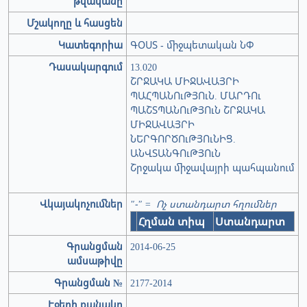
թվականը
Մշակողը և հասցեն
Կատեգորիա
ԳՕՍՏ - միջպետական ՆՓ
Դասակարգում
13.020
ՇՐՋԱԿԱ ՄԻՋԱՎԱՅՐԻ
ՊԱՀՊԱՆՈւԹՅՈւՆ. ՄԱՐԴՈւ
ՊԱՇՏՊԱՆՈւԹՅՈւՆ ՇՐՋԱԿԱ
ՄԻՋԱՎԱՅՐԻ
ՆԵՐԳՈՐԾՈւԹՅՈւՆԻՑ.
ԱՆՎՏԱՆԳՈւԹՅՈւՆ
Շրջակա միջավայրի պահպանում
Վկայակոչումներ
"-" = Ոչ ստանդարտ հղումներ
Հղման տիպ
Ստանդարտ
Գրանցման
2014-06-25
ամսաթիվը
Գրանցման №
2177-2014
Էջերի քանակը