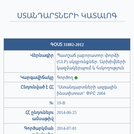
ՍՏԱՆԴԱՐՏՆԵՐԻ ԿԱՏԱԼՈԳ
ԳՕՍՏ 31882-2012
Վերնագիր
Պատշաճ լաբորատոր փորձի
(GLP) սկզբունքներ. Արխիվների
կազմակերպում և հսկողություն
Կարգավիճակը
Գործող
Ընդունված է ՀՀ
"Ստանդարտների ազգային
ինստիտուտ" ՓԲԸ 2004
№
19-В
ՀՀ ընդունելու
2014-06-25
ամսաթիվ
Գործարկման
2014-07-01