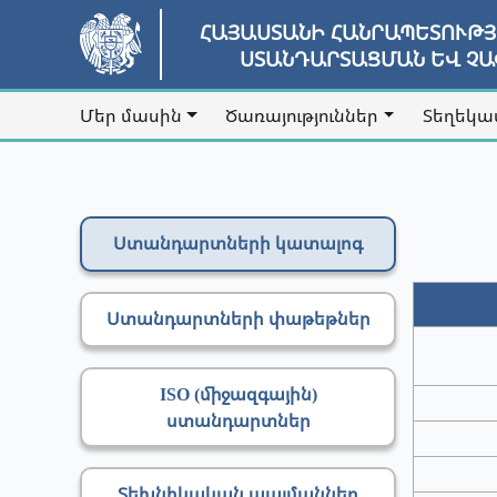
ՀԱՅԱՍՏԱՆԻ ՀԱՆՐԱՊԵՏՈՒԹ
ՍՏԱՆԴԱՐՏԱՑՄԱՆ ԵՎ Չ
Մեր մասին
Ծառայություններ
Տեղեկա
Ստանդարտների կատալոգ
Ստանդարտների փաթեթներ
ISO (միջազգային)
ստանդարտներ
Տեխնիկական պայմաններ