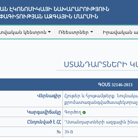
ՅԱՆ ԷԿՈՆՈՄԻԿԱՅԻ ՆԱԽԱՐԱՐՈՒԹՅՈՒՆ
ԱՓԱԳԻՏՈՒԹՅԱՆ ԱԶԳԱՅԻՆ ՄԱՐՄԻՆ
տվական կենտրոն
Ռեեստրներ
Իրավական 
ՍՏԱՆԴԱՐՏՆԵՐԻ Կ
ԳՕՍՏ 32146-2013
Վերնագիր
Հյութեր և հյութամթերք. Նույնա
քրոմատազանգվածասպեկտրաչ
Կարգավիճակը
Գործող
Ընդունված է ՀՀ
"Ստանդարտների ազգային ինստ
№
39-В