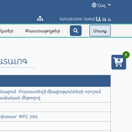
Հայ
Ա
Ա
ՏԱՌԱՏԵՍԱԿԻ ՉԱՓՍԸ
Ա
ակտեր
Փաստաթղթեր
Մուտք
0
ԱՏԱԼՈԳ
կանացում. Բուրաստեղծ միացությունների որոշում
ափական մեթոդով
իտուտ" ՓԲԸ 2004