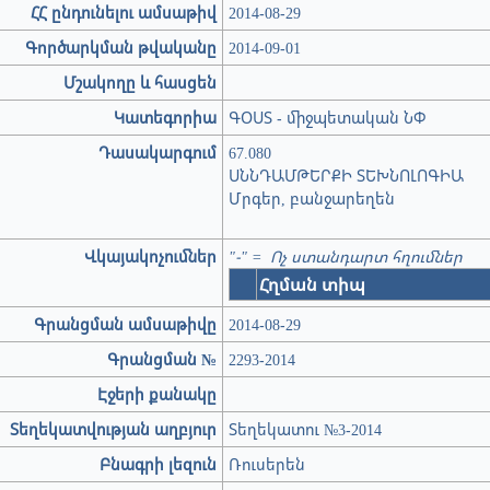
ՀՀ ընդունելու ամսաթիվ
2014-08-29
Գործարկման թվականը
2014-09-01
Մշակողը և հասցեն
Կատեգորիա
ԳՕՍՏ - միջպետական ՆՓ
Դասակարգում
67.080
ՍՆՆԴԱՄԹԵՐՔԻ ՏԵԽՆՈԼՈԳԻԱ
Մրգեր, բանջարեղեն
Վկայակոչումներ
"-" = Ոչ ստանդարտ հղումներ
Հղման տիպ
Գրանցման ամսաթիվը
2014-08-29
Գրանցման №
2293-2014
Էջերի քանակը
Տեղեկատվության աղբյուր
Տեղեկատու №3-2014
Բնագրի լեզուն
Ռուսերեն