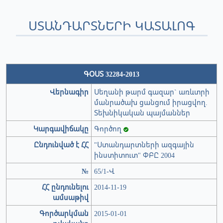
ՍՏԱՆԴԱՐՏՆԵՐԻ ԿԱՏԱԼՈԳ
ԳՕՍՏ 32284-2013
Վերնագիր
Սեղանի թարմ գազար` առևտրի
մանրածախ ցանցում իրացվող.
Տեխնիկական պայմաններ
Կարգավիճակը
Գործող
Ընդունված է ՀՀ
"Ստանդարտների ազգային
ինստիտուտ" ՓԲԸ 2004
№
65/1-Վ
ՀՀ ընդունելու
2014-11-19
ամսաթիվ
Գործարկման
2015-01-01