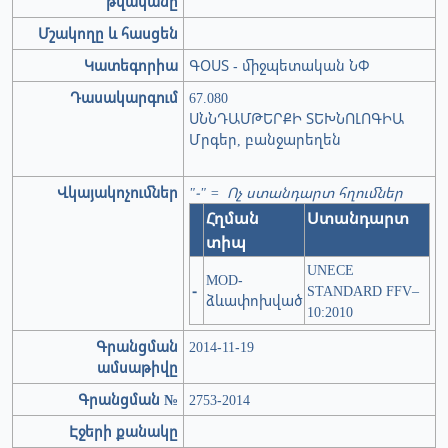
թվականը
Մշակողը և հասցեն
Կատեգորիա
ԳՕՍՏ - միջպետական ՆՓ
Դասակարգում
67.080
ՍՆՆԴԱՄԹԵՐՔԻ ՏԵԽՆՈԼՈԳԻԱ
Մրգեր, բանջարեղեն
Վկայակոչումներ
"-" = Ոչ ստանդարտ հղումներ
Հղման
Ստանդարտ
տիպ
UNECE
MOD-
-
STANDARD FFV–
ձևափոխված
10:2010
Գրանցման
2014-11-19
ամսաթիվը
Գրանցման №
2753-2014
Էջերի քանակը