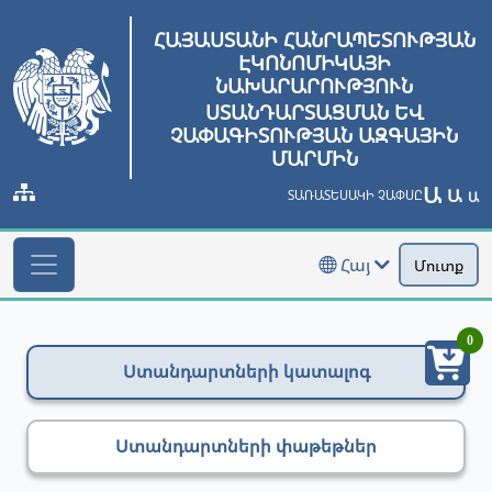
ՀԱՅԱՍՏԱՆԻ ՀԱՆՐԱՊԵՏՈՒԹՅԱՆ
ԷԿՈՆՈՄԻԿԱՅԻ
ՆԱԽԱՐԱՐՈՒԹՅՈՒՆ
ՍՏԱՆԴԱՐՏԱՑՄԱՆ ԵՎ
ՉԱՓԱԳԻՏՈՒԹՅԱՆ ԱԶԳԱՅԻՆ
ՄԱՐՄԻՆ
Ա
Ա
ՏԱՌԱՏԵՍԱԿԻ ՉԱՓՍԸ
Ա
Հայ
Մուտք
0
Ստանդարտների կատալոգ
Ստանդարտների փաթեթներ