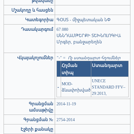
թվականը
Մշակողը և հասցեն
Կատեգորիա
ԳՕՍՏ - միջպետական ՆՓ
Դասակարգում
67.080
ՍՆՆԴԱՄԹԵՐՔԻ ՏԵԽՆՈԼՈԳԻԱ
Մրգեր, բանջարեղեն
Վկայակոչումներ
"-" = Ոչ ստանդարտ հղումներ
Հղման
Ստանդարտ
տիպ
UNECE
MOD-
-
STANDARD FFV–
ձևափոխված
29:2013,
Գրանցման
2014-11-19
ամսաթիվը
Գրանցման №
2754-2014
Էջերի քանակը