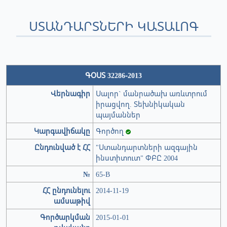
ՍՏԱՆԴԱՐՏՆԵՐԻ ԿԱՏԱԼՈԳ
ԳՕՍՏ 32286-2013
Վերնագիր
Սալոր` մանրածախ առևտրում
իրացվող. Տեխնիկական
պայմաններ
Կարգավիճակը
Գործող
Ընդունված է ՀՀ
"Ստանդարտների ազգային
ինստիտուտ" ՓԲԸ 2004
№
65-В
ՀՀ ընդունելու
2014-11-19
ամսաթիվ
Գործարկման
2015-01-01