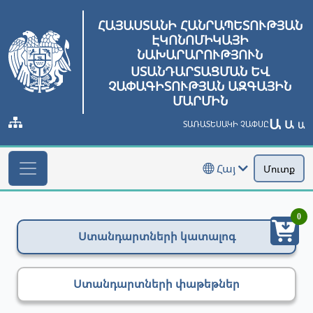
ՀԱՅԱՍՏԱՆԻ ՀԱՆՐԱՊԵՏՈՒԹՅԱՆ
ԷԿՈՆՈՄԻԿԱՅԻ
ՆԱԽԱՐԱՐՈՒԹՅՈՒՆ
ՍՏԱՆԴԱՐՏԱՑՄԱՆ ԵՎ
ՉԱՓԱԳԻՏՈՒԹՅԱՆ ԱԶԳԱՅԻՆ
ՄԱՐՄԻՆ
Ա
Ա
ՏԱՌԱՏԵՍԱԿԻ ՉԱՓՍԸ
Ա
Հայ
Մուտք
0
Ստանդարտների կատալոգ
Ստանդարտների փաթեթներ