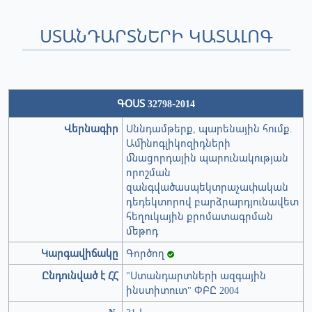
ՍՏԱՆԴԱՐՏՆԵՐԻ ԿԱՏԱԼՈԳ
ԳՕՍՏ 32798-2014
Վերնագիր
Սննդամթերք, պարենային հումք.
Ամինոգլիկոզիդների
մնացորդային պարունակության
որոշման
զանգվածասպեկտրաչափական
դեդեկտորով բարձրարդյունավետ
հեղուկային քրոմատագրման
մեթոդ
Կարգավիճակը
Գործող
Ընդունված է ՀՀ
"Ստանդարտների ազգային
ինստիտուտ" ՓԲԸ 2004