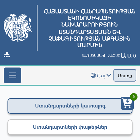
ՀԱՅԱՍՏԱՆԻ ՀԱՆՐԱՊԵՏՈՒԹՅԱՆ
ԷԿՈՆՈՄԻԿԱՅԻ
ՆԱԽԱՐԱՐՈՒԹՅՈՒՆ
ՍՏԱՆԴԱՐՏԱՑՄԱՆ ԵՎ
ՉԱՓԱԳԻՏՈՒԹՅԱՆ ԱԶԳԱՅԻՆ
ՄԱՐՄԻՆ
Ա
Ա
ՏԱՌԱՏԵՍԱԿԻ ՉԱՓՍԸ
Ա
Հայ
Մուտք
0
Ստանդարտների կատալոգ
Ստանդարտների փաթեթներ