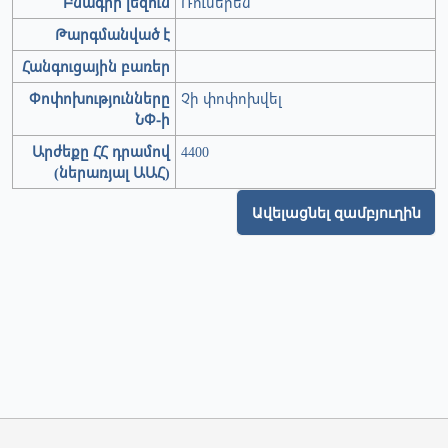
Բնագրի լեզուն
Ռուսերեն
Թարգմանված է
Հանգուցային բառեր
Փոփոխությունները
Չի փոփոխվել
ՆՓ-ի
Արժեքը ՀՀ դրամով
4400
(ներառյալ ԱԱՀ)
Ավելացնել զամբյուղին