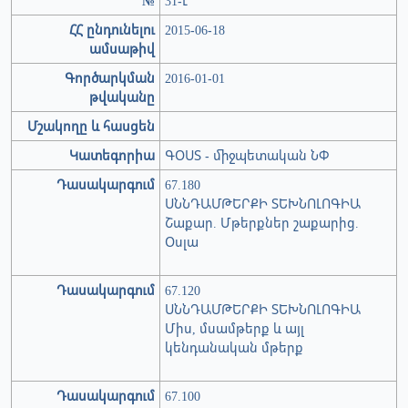
№
31-Լ
ՀՀ ընդունելու
2015-06-18
ամսաթիվ
Գործարկման
2016-01-01
թվականը
Մշակողը և հասցեն
Կատեգորիա
ԳՕՍՏ - միջպետական ՆՓ
Դասակարգում
67.180
ՍՆՆԴԱՄԹԵՐՔԻ ՏԵԽՆՈԼՈԳԻԱ
Շաքար. Մթերքներ շաքարից.
Օսլա
Դասակարգում
67.120
ՍՆՆԴԱՄԹԵՐՔԻ ՏԵԽՆՈԼՈԳԻԱ
Միս, մսամթերք և այլ
կենդանական մթերք
Դասակարգում
67.100