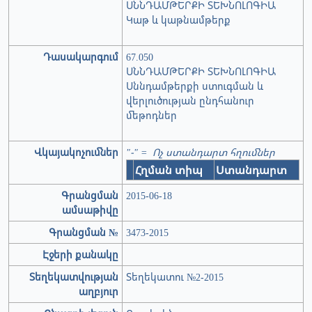
ՍՆՆԴԱՄԹԵՐՔԻ ՏԵԽՆՈԼՈԳԻԱ
Կաթ և կաթնամթերք
Դասակարգում
67.050
ՍՆՆԴԱՄԹԵՐՔԻ ՏԵԽՆՈԼՈԳԻԱ
Սննդամթերքի ստուգման և
վերլուծության ընդհանուր
մեթոդներ
Վկայակոչումներ
"-" = Ոչ ստանդարտ հղումներ
Հղման տիպ
Ստանդարտ
Գրանցման
2015-06-18
ամսաթիվը
Գրանցման №
3473-2015
Էջերի քանակը
Տեղեկատվության
Տեղեկատու №2-2015
աղբյուր