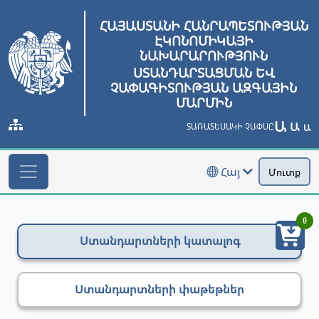
ՀԱՅԱՍՏԱՆԻ ՀԱՆՐԱՊԵՏՈՒԹՅԱՆ
ԷԿՈՆՈՄԻԿԱՅԻ
ՆԱԽԱՐԱՐՈՒԹՅՈՒՆ
ՍՏԱՆԴԱՐՏԱՑՄԱՆ ԵՎ
ՉԱՓԱԳԻՏՈՒԹՅԱՆ ԱԶԳԱՅԻՆ
ՄԱՐՄԻՆ
Ա
Ա
ՏԱՌԱՏԵՍԱԿԻ ՉԱՓՍԸ
Ա
Հայ
Մուտք
0
Ստանդարտների կատալոգ
Ստանդարտների փաթեթներ