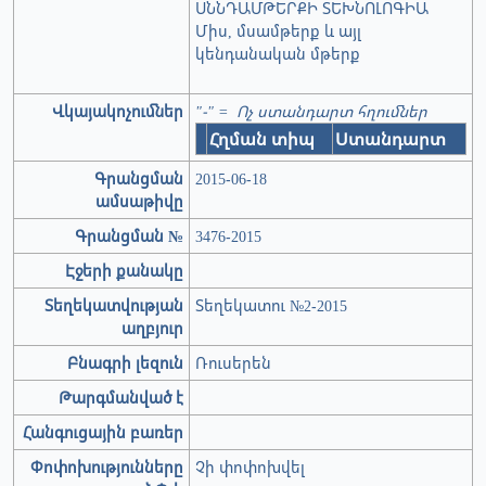
ՍՆՆԴԱՄԹԵՐՔԻ ՏԵԽՆՈԼՈԳԻԱ
Միս, մսամթերք և այլ
կենդանական մթերք
Վկայակոչումներ
"-" = Ոչ ստանդարտ հղումներ
Հղման տիպ
Ստանդարտ
Գրանցման
2015-06-18
ամսաթիվը
Գրանցման №
3476-2015
Էջերի քանակը
Տեղեկատվության
Տեղեկատու №2-2015
աղբյուր
Բնագրի լեզուն
Ռուսերեն
Թարգմանված է
Հանգուցային բառեր
Փոփոխությունները
Չի փոփոխվել