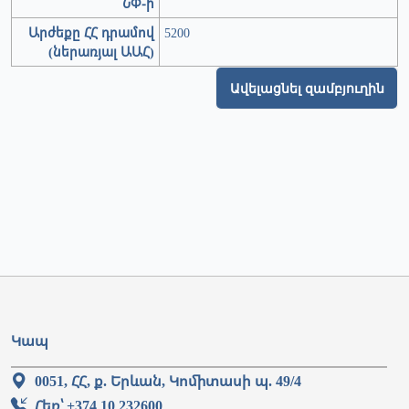
ՆՓ-ի
Արժեքը ՀՀ դրամով
5200
(ներառյալ ԱԱՀ)
Ավելացնել զամբյուղին
Կապ
0051, ՀՀ, ք. Երևան, Կոմիտասի պ. 49/4
Հեռ՝ +374 10 232600