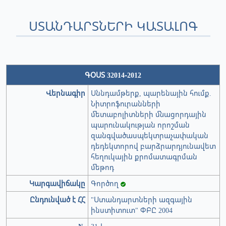
ՍՏԱՆԴԱՐՏՆԵՐԻ ԿԱՏԱԼՈԳ
ԳՕՍՏ 32014-2012
Վերնագիր
Սննդամթերք, պարենային հումք.
Նիտրոֆուրանների
մետաբոլիտների մնացորդային
պարունակության որոշման
զանգվածասպեկտրաչափական
դեդեկտորով բարձրարդյունավետ
հեղուկային քրոմատագրման
մեթոդ
Կարգավիճակը
Գործող
Ընդունված է ՀՀ
"Ստանդարտների ազգային
ինստիտուտ" ՓԲԸ 2004