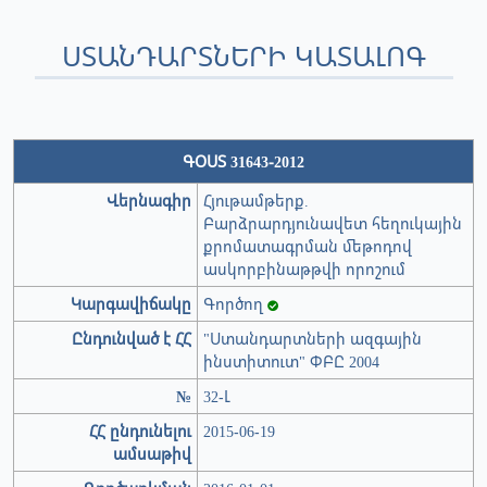
ՍՏԱՆԴԱՐՏՆԵՐԻ ԿԱՏԱԼՈԳ
ԳՕՍՏ 31643-2012
Վերնագիր
Հյութամթերք.
Բարձրարդյունավետ հեղուկային
քրոմատագրման մեթոդով
ասկորբինաթթվի որոշում
Կարգավիճակը
Գործող
Ընդունված է ՀՀ
"Ստանդարտների ազգային
ինստիտուտ" ՓԲԸ 2004
№
32-Լ
ՀՀ ընդունելու
2015-06-19
ամսաթիվ