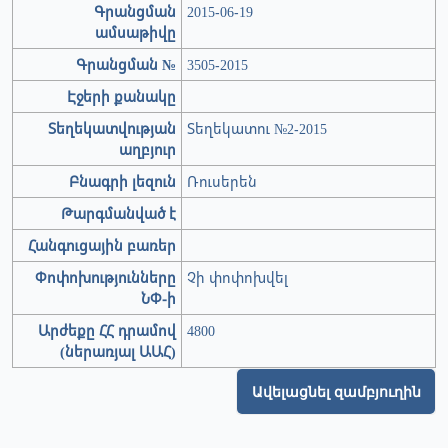
Գրանցման
2015-06-19
ամսաթիվը
Գրանցման №
3505-2015
Էջերի քանակը
Տեղեկատվության
Տեղեկատու №2-2015
աղբյուր
Բնագրի լեզուն
Ռուսերեն
Թարգմանված է
Հանգուցային բառեր
Փոփոխությունները
Չի փոփոխվել
ՆՓ-ի
Արժեքը ՀՀ դրամով
4800
(ներառյալ ԱԱՀ)
Ավելացնել զամբյուղին