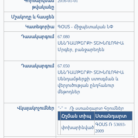
Գործարկման
2016-01-01
թվականը
Մշակողը և հասցեն
Կատեգորիա
ԳՕՍՏ - միջպետական ՆՓ
Դասակարգում
67.080
ՍՆՆԴԱՄԹԵՐՔԻ ՏԵԽՆՈԼՈԳԻԱ
Մրգեր, բանջարեղեն
Դասակարգում
67.050
ՍՆՆԴԱՄԹԵՐՔԻ ՏԵԽՆՈԼՈԳԻԱ
Սննդամթերքի ստուգման և
վերլուծության ընդհանուր
մեթոդներ
Վկայակոչումներ
"-" = Ոչ ստանդարտ հղումներ
Հղման տիպ
Ստանդարտ
ԳՕՍՏ Ռ 53693-
փոխարինված
2009