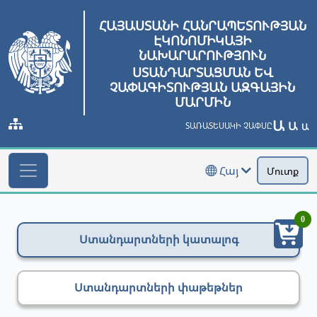
ՀԱՅԱՍՏԱՆԻ ՀԱՆՐԱՊԵՏՈՒԹՅԱՆ
ԷԿՈՆՈՄԻԿԱՅԻ
ՆԱԽԱՐԱՐՈՒԹՅՈՒՆ
ՍՏԱՆԴԱՐՏԱՑՄԱՆ ԵՎ
ՉԱՓԱԳԻՏՈՒԹՅԱՆ ԱԶԳԱՅԻՆ
ՄԱՐՄԻՆ
Ա
Ա
ՏԱՌԱՏԵՍԱԿԻ ՉԱՓՍԸ
Ա
Հայ
Մուտք
0
Ստանդարտների կատալոգ
Ստանդարտների փաթեթներ