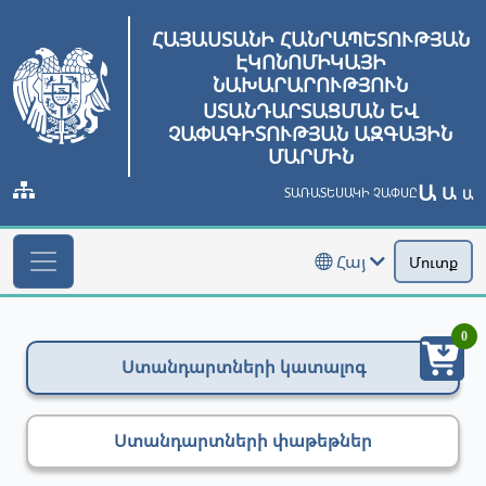
ՀԱՅԱՍՏԱՆԻ ՀԱՆՐԱՊԵՏՈՒԹՅԱՆ
ԷԿՈՆՈՄԻԿԱՅԻ
ՆԱԽԱՐԱՐՈՒԹՅՈՒՆ
ՍՏԱՆԴԱՐՏԱՑՄԱՆ ԵՎ
ՉԱՓԱԳԻՏՈՒԹՅԱՆ ԱԶԳԱՅԻՆ
ՄԱՐՄԻՆ
Ա
Ա
ՏԱՌԱՏԵՍԱԿԻ ՉԱՓՍԸ
Ա
Հայ
Մուտք
0
Ստանդարտների կատալոգ
Ստանդարտների փաթեթներ