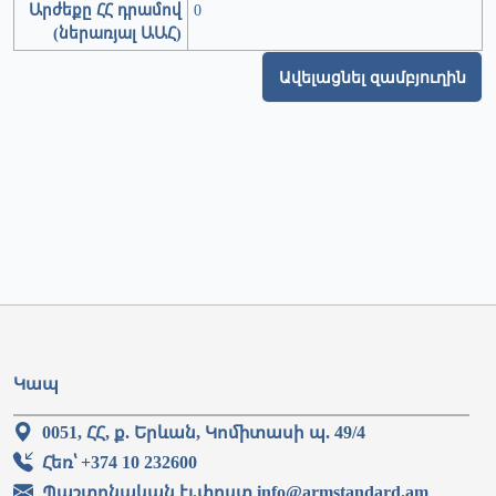
Արժեքը ՀՀ դրամով
0
(ներառյալ ԱԱՀ)
Ավելացնել զամբյուղին
Կապ
0051, ՀՀ, ք. Երևան, Կոմիտասի պ. 49/4
Հեռ՝ +374 10 232600
Պաշտոնական էլ.փոստ info@armstandard.am