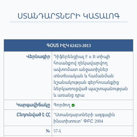
ՍՏԱՆԴԱՐՏՆԵՐԻ ԿԱՏԱԼՈԳ
ԳՕՍՏ ԻԷԿ 62423-2013
Վերնագիր
Դիֆերենցիալ F и В տիպի
հոսանքով ղեկավարվող
ավտոմատ անջատիչներ
տնտեսական և համանման
նշանակության գերհոսանքից
ներկառուցված պաշտպանության
և առանց դրա
Կարգավիճակը
Գործող
Ընդունված է ՀՀ
"Ստանդարտների ազգային
ինստիտուտ" ՓԲԸ 2004
№
57-Լ