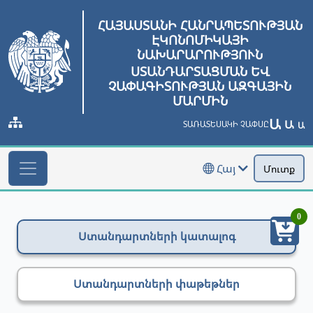
ՀԱՅԱՍՏԱՆԻ ՀԱՆՐԱՊԵՏՈՒԹՅԱՆ
ԷԿՈՆՈՄԻԿԱՅԻ
ՆԱԽԱՐԱՐՈՒԹՅՈՒՆ
ՍՏԱՆԴԱՐՏԱՑՄԱՆ ԵՎ
ՉԱՓԱԳԻՏՈՒԹՅԱՆ ԱԶԳԱՅԻՆ
ՄԱՐՄԻՆ
Ա
Ա
ՏԱՌԱՏԵՍԱԿԻ ՉԱՓՍԸ
Ա
Հայ
Մուտք
0
Ստանդարտների կատալոգ
Ստանդարտների փաթեթներ