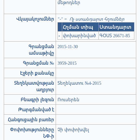
մեթոդներ
Վկայակոչումներ
"-" = Ոչ ստանդարտ հղումներ
Հղման տիպ
Ստանդարտ
-
փոխարինված
ԳՕՍՏ 26671-85
Գրանցման
2015-11-30
ամսաթիվը
Գրանցման №
3959-2015
Էջերի քանակը
Տեղեկատվության
Տեղեկատու №4-2015
աղբյուր
Բնագրի լեզուն
Ռուսերեն
Թարգմանված է
Հանգուցային բառեր
Փոփոխությունները
Չի փոփոխվել
ՆՓ-ի