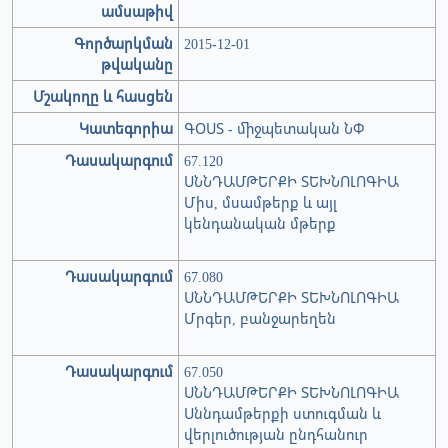
ամսաթիվ
Գործարկման
2015-12-01
թվականը
Մշակողը և հասցեն
Կատեգորիա
ԳՕՍՏ - միջպետական ՆՓ
Դասակարգում
67.120
ՍՆՆԴԱՄԹԵՐՔԻ ՏԵԽՆՈԼՈԳԻԱ
Միս, մսամթերք և այլ
կենդանական մթերք
Դասակարգում
67.080
ՍՆՆԴԱՄԹԵՐՔԻ ՏԵԽՆՈԼՈԳԻԱ
Մրգեր, բանջարեղեն
Դասակարգում
67.050
ՍՆՆԴԱՄԹԵՐՔԻ ՏԵԽՆՈԼՈԳԻԱ
Սննդամթերքի ստուգման և
վերլուծության ընդհանուր