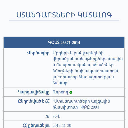
ՍՏԱՆԴԱՐՏՆԵՐԻ ԿԱՏԱԼՈԳ
ԳՕՍՏ 26671-2014
Վերնագիր
Մրգերի և բանջարեղենի
վերամշակման մթերքներ, մսային
և մսաբուսական պահածոներ.
Նմուշների նախապատրաստում
լաբորատոր հետազոտության
համար
Կարգավիճակը
Գործող
Ընդունված է ՀՀ
"Ստանդարտների ազգային
ինստիտուտ" ՓԲԸ 2004
№
76-Լ
ՀՀ ընդունելու
2015-11-30