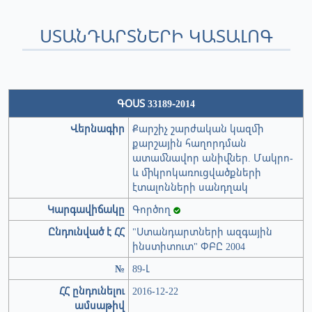
ՍՏԱՆԴԱՐՏՆԵՐԻ ԿԱՏԱԼՈԳ
ԳՕՍՏ 33189-2014
Վերնագիր
Քարշիչ շարժական կազմի
քարշային հաղորդման
ատամնավոր անիվներ. Մակրո-
և միկրոկառուցվածքների
էտալոնների սանդղակ
Կարգավիճակը
Գործող
Ընդունված է ՀՀ
"Ստանդարտների ազգային
ինստիտուտ" ՓԲԸ 2004
№
89-Լ
ՀՀ ընդունելու
2016-12-22
ամսաթիվ