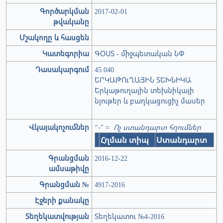
Գործարկման
2017-02-01
թվականը
Մշակողը և հասցեն
Կատեգորիա
ԳՕՍՏ - միջպետական ՆՓ
Դասակարգում
45.040
ԵՐԿԱԹՈւՂԱՅԻՆ ՏԵԽՆԻԿԱ
Երկաթուղային տեխնիկայի
նյութեր և բաղկացուցիչ մասեր
Վկայակոչումներ
"-" = Ոչ ստանդարտ հղումներ
Հղման տիպ
Ստանդարտ
Գրանցման
2016-12-22
ամսաթիվը
Գրանցման №
4917-2016
Էջերի քանակը
Տեղեկատվության
Տեղեկատու №4-2016