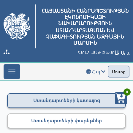
ՀԱՅԱՍՏԱՆԻ ՀԱՆՐԱՊԵՏՈՒԹՅԱՆ
ԷԿՈՆՈՄԻԿԱՅԻ
ՆԱԽԱՐԱՐՈՒԹՅՈՒՆ
ՍՏԱՆԴԱՐՏԱՑՄԱՆ ԵՎ
ՉԱՓԱԳԻՏՈՒԹՅԱՆ ԱԶԳԱՅԻՆ
ՄԱՐՄԻՆ
Ա
Ա
ՏԱՌԱՏԵՍԱԿԻ ՉԱՓՍԸ
Ա
Հայ
Մուտք
0
Ստանդարտների կատալոգ
Ստանդարտների փաթեթներ