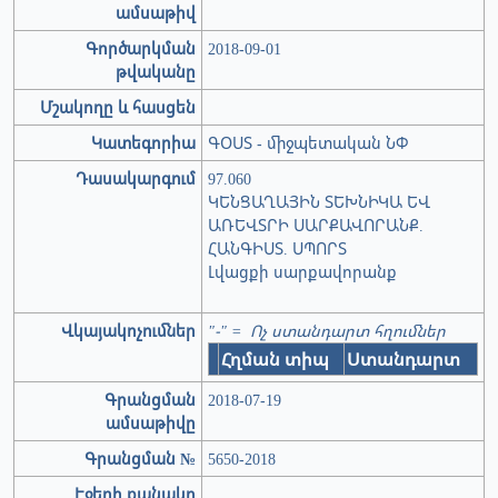
ամսաթիվ
Գործարկման
2018-09-01
թվականը
Մշակողը և հասցեն
Կատեգորիա
ԳՕՍՏ - միջպետական ՆՓ
Դասակարգում
97.060
ԿԵՆՑԱՂԱՅԻՆ ՏԵԽՆԻԿԱ ԵՎ
ԱՌԵՎՏՐԻ ՍԱՐՔԱՎՈՐԱՆՔ.
ՀԱՆԳԻՍՏ. ՍՊՈՐՏ
Լվացքի սարքավորանք
Վկայակոչումներ
"-" = Ոչ ստանդարտ հղումներ
Հղման տիպ
Ստանդարտ
Գրանցման
2018-07-19
ամսաթիվը
Գրանցման №
5650-2018
Էջերի քանակը