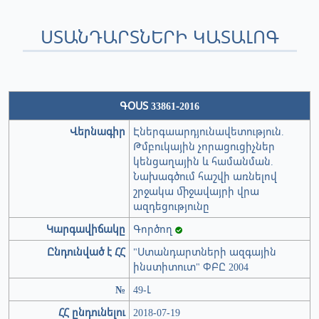
ՍՏԱՆԴԱՐՏՆԵՐԻ ԿԱՏԱԼՈԳ
ԳՕՍՏ 33861-2016
Վերնագիր
Էներգաարդյունավետություն.
Թմբուկային չորացուցիչներ
կենցաղային և համանման.
Նախագծում հաշվի առնելով
շրջակա միջավայրի վրա
ազդեցությունը
Կարգավիճակը
Գործող
Ընդունված է ՀՀ
"Ստանդարտների ազգային
ինստիտուտ" ՓԲԸ 2004
№
49-Լ
ՀՀ ընդունելու
2018-07-19