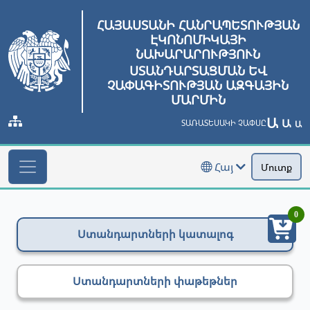
ՀԱՅԱՍՏԱՆԻ ՀԱՆՐԱՊԵՏՈՒԹՅԱՆ
ԷԿՈՆՈՄԻԿԱՅԻ
ՆԱԽԱՐԱՐՈՒԹՅՈՒՆ
ՍՏԱՆԴԱՐՏԱՑՄԱՆ ԵՎ
ՉԱՓԱԳԻՏՈՒԹՅԱՆ ԱԶԳԱՅԻՆ
ՄԱՐՄԻՆ
Ա
Ա
ՏԱՌԱՏԵՍԱԿԻ ՉԱՓՍԸ
Ա
Հայ
Մուտք
0
Ստանդարտների կատալոգ
Ստանդարտների փաթեթներ