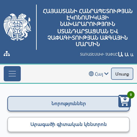
ՀԱՅԱՍՏԱՆԻ ՀԱՆՐԱՊԵՏՈՒԹՅԱՆ
ԷԿՈՆՈՄԻԿԱՅԻ
ՆԱԽԱՐԱՐՈՒԹՅՈՒՆ
ՍՏԱՆԴԱՐՏԱՑՄԱՆ ԵՎ
ՉԱՓԱԳԻՏՈՒԹՅԱՆ ԱԶԳԱՅԻՆ
ՄԱՐՄԻՆ
Ա
Ա
ՏԱՌԱՏԵՍԱԿԻ ՉԱՓՍԸ
Ա
Հայ
Մուտք
0
Նորություններ
Արագածի գիտական կենտրոն