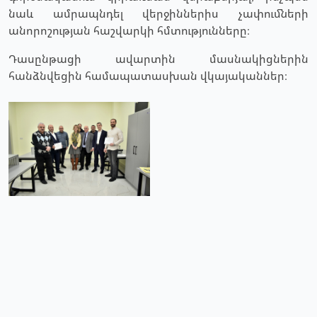
նաև ամրապնդել վերջիններիս չափումների
անորոշության հաշվարկի հմտությունները։
Դասընթացի ավարտին մասնակիցներին
հանձնվեցին համապատասխան վկայականներ։