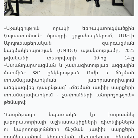
«Աջակցություն որակի ենթակառուցվածքին
Հայաստանում» ծրագրի շրջանակներում, ՄԱԿ-ի
Արդյունաբերական զարգացման
կազմակերպության (UNIDO) աջակցությամբ, 2025
թվականի փետրվարի 10-ից 14-ը
«Ստանդարտացման և չափագիտության ազգային
մարմին» ՓԲ ընկերության Ուժի և ճնշման
տրամաչափարկման լաբորատորիայում
անցկացվեց դասընթաց՝ «Ճնշման չափիչ սարքերի
տրամաչափարկում - չափումների անորոշություն»
թեմայով։
Դասընթացի նպատակն էր խորացնել
լաբորատորիայի աշխատակիցների գիտելիքներն
ու կարողությունները ճնշման չափիչ սարքերի
գործնականում կիրառման վերաբերյալ, ինչպես