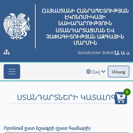
ՀԱՅԱՍՏԱՆԻ ՀԱՆՐԱՊԵՏՈՒԹՅԱՆ
ԷԿՈՆՈՄԻԿԱՅԻ
ՆԱԽԱՐԱՐՈՒԹՅՈՒՆ
ՍՏԱՆԴԱՐՏԱՑՄԱՆ ԵՎ
ՉԱՓԱԳԻՏՈՒԹՅԱՆ ԱԶԳԱՅԻՆ
ՄԱՐՄԻՆ
Ա
Ա
ՏԱՌԱՏԵՍԱԿԻ ՉԱՓՍԸ
Ա
Հայ
Մուտք
0
ՍՏԱՆԴԱՐՏՆԵՐԻ ԿԱՏԱԼՈԳ
Որոնում ըստ նշագրի (ըստ համարի)