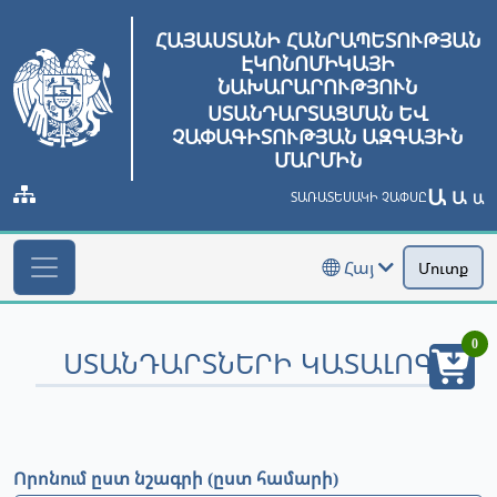
ՀԱՅԱՍՏԱՆԻ ՀԱՆՐԱՊԵՏՈՒԹՅԱՆ
ԷԿՈՆՈՄԻԿԱՅԻ
ՆԱԽԱՐԱՐՈՒԹՅՈՒՆ
ՍՏԱՆԴԱՐՏԱՑՄԱՆ ԵՎ
ՉԱՓԱԳԻՏՈՒԹՅԱՆ ԱԶԳԱՅԻՆ
ՄԱՐՄԻՆ
Ա
Ա
ՏԱՌԱՏԵՍԱԿԻ ՉԱՓՍԸ
Ա
Հայ
Մուտք
0
ՍՏԱՆԴԱՐՏՆԵՐԻ ԿԱՏԱԼՈԳ
Որոնում ըստ նշագրի (ըստ համարի)