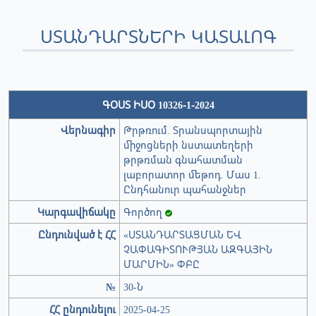
ՍՏԱՆԴԱՐՏՆԵՐԻ ԿԱՏԱԼՈԳ
ԳՕՍՏ ԻՍՕ 10326-1-2024
Վերնագիր
Թրթռում. Տրանսպորտային
միջոցների նստատեղերի
թրթռման գնահատման
լաբորատոր մեթոդ. Մաս 1.
Ընդհանուր պահանջներ
Կարգավիճակը
Գործող
Ընդունված է ՀՀ
«ՍՏԱՆԴԱՐՏԱՑՄԱՆ ԵՎ
ՉԱՓԱԳԻՏՈՒԹՅԱՆ ԱԶԳԱՅԻՆ
ՄԱՐՄԻՆ» ՓԲԸ
№
30-Ն
ՀՀ ընդունելու
2025-04-25