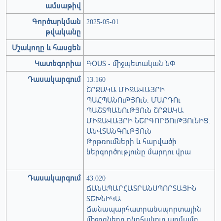
ամսաթիվ
Գործարկման
2025-05-01
թվականը
Մշակողը և հասցեն
Կատեգորիա
ԳՕՍՏ - միջպետական ՆՓ
Դասակարգում
13.160
ՇՐՋԱԿԱ ՄԻՋԱՎԱՅՐԻ
ՊԱՀՊԱՆՈւԹՅՈւՆ. ՄԱՐԴՈւ
ՊԱՇՏՊԱՆՈւԹՅՈւՆ ՇՐՋԱԿԱ
ՄԻՋԱՎԱՅՐԻ ՆԵՐԳՈՐԾՈւԹՅՈւՆԻՑ.
ԱՆՎՏԱՆԳՈւԹՅՈւՆ
Թրթռումների և հարվածի
ներգործությունը մարդու վրա
Դասակարգում
43.020
ՃԱՆԱՊԱՐՀԱՏՐԱՆՍՊՈՐՏԱՅԻՆ
ՏԵԽՆԻԿԱ
Ճանապարհատրանսպորտային
միջոցները ընդհանուր առմամբ