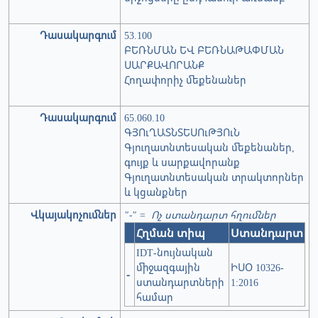
Դասակարգում
53.100
ԲԵՌՆՄԱՆ ԵՎ ԲԵՌՆԱԹԱՓՄԱՆ
ՍԱՐՔԱՎՈՐԱՆՔ
Հողափորիչ մեքենաներ
Դասակարգում
65.060.10
ԳՅՈւՂԱՏՆՏԵՍՈւԹՅՈւՆ
Գյուղատնտեսական մեքենաներ,
գույք և սարքավորանք
Գյուղատնտեսական տրակտորներ
և կցանքներ
Վկայակոչումներ
"-" = Ոչ ստանդարտ հղումներ
Հղման տիպ
Ստանդարտ
IDT-նույնական
միջազգային
ԻՍՕ 10326-
-
ստանդարտների
1:2016
համար