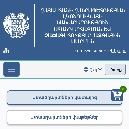
ՀԱՅԱՍՏԱՆԻ ՀԱՆՐԱՊԵՏՈՒԹՅԱՆ
ԷԿՈՆՈՄԻԿԱՅԻ
ՆԱԽԱՐԱՐՈՒԹՅՈՒՆ
ՍՏԱՆԴԱՐՏԱՑՄԱՆ ԵՎ
ՉԱՓԱԳԻՏՈՒԹՅԱՆ ԱԶԳԱՅԻՆ
ՄԱՐՄԻՆ
Ա
Ա
ՏԱՌԱՏԵՍԱԿԻ ՉԱՓՍԸ
Ա
Հայ
Մուտք
0
Ստանդարտների կատալոգ
Ստանդարտների փաթեթներ