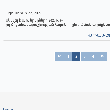
Օգոստոսի 22, 2022
Սկսվել է ԱՊՀ երկրների 2023թ. 9-
րդ մրցանակաբաշխության հայտերի ընդունման գործընթ
...
ԿԱՐԴԱԼ ԱՎԵ
1
2
3
4
Կապ