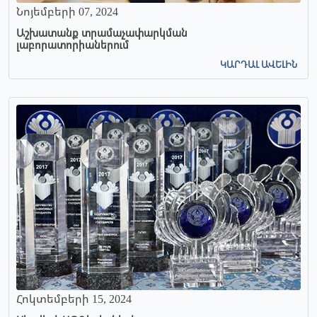
Նոյեմբերի 07, 2024
Աշխատանք տրամաչափարկման
լաբորատորիաներում
ԿԱՐԴԱԼ ԱՎԵԼԻՆ
Հոկտեմբերի 15, 2024