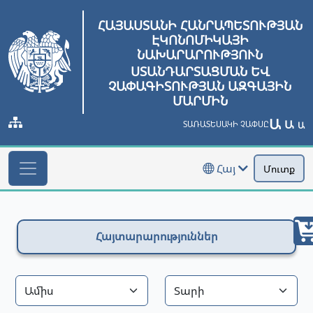
ՀԱՅԱՍՏԱՆԻ ՀԱՆՐԱՊԵՏՈՒԹՅԱՆ
ԷԿՈՆՈՄԻԿԱՅԻ
ՆԱԽԱՐԱՐՈՒԹՅՈՒՆ
ՍՏԱՆԴԱՐՏԱՑՄԱՆ ԵՎ
ՉԱՓԱԳԻՏՈՒԹՅԱՆ ԱԶԳԱՅԻՆ
ՄԱՐՄԻՆ
Ա
Ա
ՏԱՌԱՏԵՍԱԿԻ ՉԱՓՍԸ
Ա
Հայ
Մուտք
Հայտարարություններ