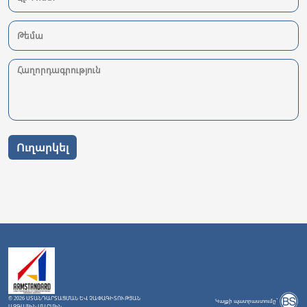
Ուղարկել
© 2026 ՍՏԱՆԴԱՐՏԱՑՄԱՆ ԵՎ ՉԱՓԱԳԻՏՈՒԹՅԱՆ
Կայքի պատրաստումը`
ԱԶԳԱՅԻՆ ՄԱՐՄԻՆ