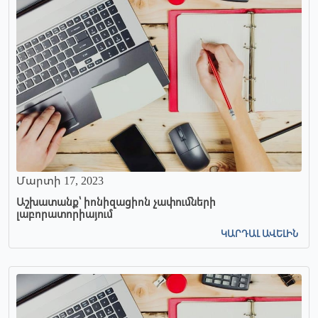
Մարտի 17, 2023
Աշխատանք՝ իոնիզացիոն չափումների
լաբորատորիայում
ԿԱՐԴԱԼ ԱՎԵԼԻՆ