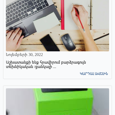
Նոյեմբերի 30, 2022
Աշխատանքի ենք հրավիրում բարձրագույն
տեխնիկական /ցանկալի ...
ԿԱՐԴԱԼ ԱՎԵԼԻՆ