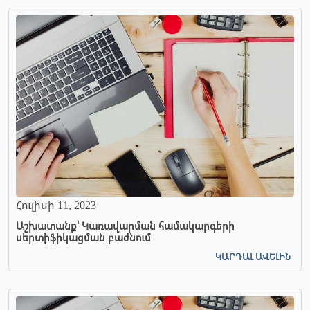
Հուլիսի 11, 2023
Աշխատանք՝ Կառավարման համակարգերի
սերտիֆիկացման բաժնում
ԿԱՐԴԱԼ ԱՎԵԼԻՆ