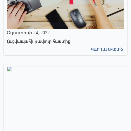
Օգոստոսի 24, 2022
Հաշվապահի թափուր հաստիք
ԿԱՐԴԱԼ ԱՎԵԼԻՆ