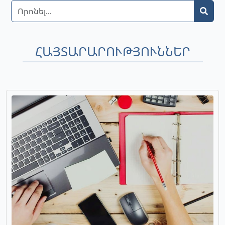
ՀԱՅՏԱՐԱՐՈՒԹՅՈՒՆՆԵՐ