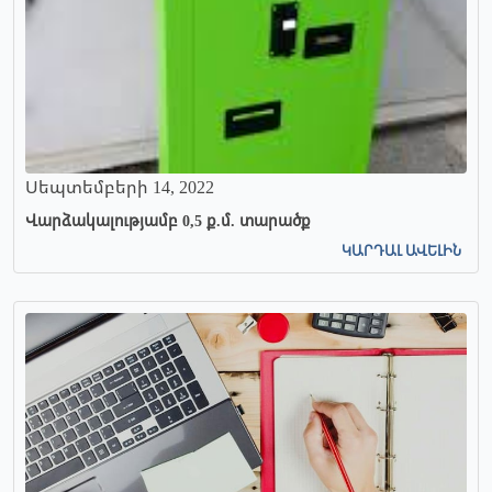
Սեպտեմբերի 14, 2022
Վարձակալությամբ 0,5 ք.մ. տարածք
ԿԱՐԴԱԼ ԱՎԵԼԻՆ